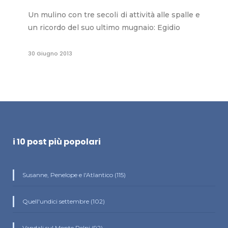
Un mulino con tre secoli di attività alle spalle e
un ricordo del suo ultimo mugnaio: Egidio
30 Giugno 2013
i 10 post più popolari
Susanne, Penelope e l'Atlantico (115)
Quell'undici settembre (102)
Vandali sul Monte Pelpi (92)