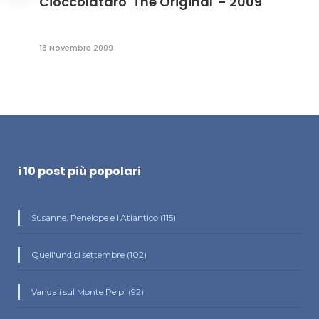
Cioccolataro 'The Original' - 2009
18 Novembre 2009
i 10 post più popolari
Susanne, Penelope e l'Atlantico (115)
Quell'undici settembre (102)
Vandali sul Monte Pelpi (92)