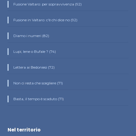
Fusione Valtaro: per sopravvivenza (92)
Fusione in Valtaro: c'è chi dice no (92)
Diamo i numeri (82)
Lupi, Iene o Bufale ? (74)
Lettera ai Bedoniesi (72)
Non ci resta che scegliere (71)
Basta, il tempo è scaduto (71)
Nel territorio