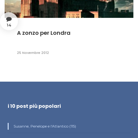
14
A zonzo per Londra
25 Novembre 2012
i 10 post più popolari
Susanne, Penelope e l'Atlantico (115)