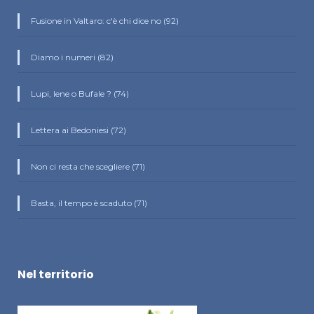
Fusione in Valtaro: c'è chi dice no (92)
Diamo i numeri (82)
Lupi, Iene o Bufale ? (74)
Lettera ai Bedoniesi (72)
Non ci resta che scegliere (71)
Basta, il tempo è scaduto (71)
Nel territorio