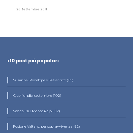
26 Settembre 2011
i 10 post più popolari
Susanne, Penelope e l'Atlantico (115)
Quell'undici settembre (102)
Vandali sul Monte Pelpi (92)
Fusione Valtaro: per sopravvivenza (92)