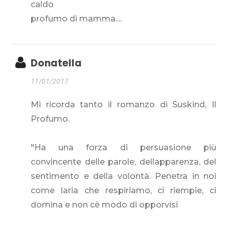
caldo
profumo di mamma....
Donatella
11/01/2017
Mi ricorda tanto il romanzo di Suskind, Il
Profumo.
"Ha una forza di persuasione più
convincente delle parole, dellapparenza, del
sentimento e della volontà. Penetra in noi
come laria che respiriamo, ci riempie, ci
domina e non cè modo di opporvisi