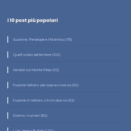
i 10 post più popolari
Susanne, Penelope e l'Atlantico (115)
Quell'undici settembre (102)
Vandali sul Monte Pelpi (92)
Fusione Valtaro: per sopravvivenza (92)
Fusione in Valtaro: c'è chi dice no (92)
Diamo i numeri (82)
Lupi, Iene o Bufale ? (74)