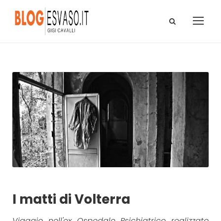
I matti di Volterra
Viaggio nell'ex Ospedale Psichiatrico realizzato