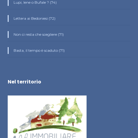
Lupi, Iene o Bufale ? (74)
Lettera ai Bedoniesi (72)
Non ci resta che scegliere (71)
Basta, il tempo è scaduto (71)
Nel territorio