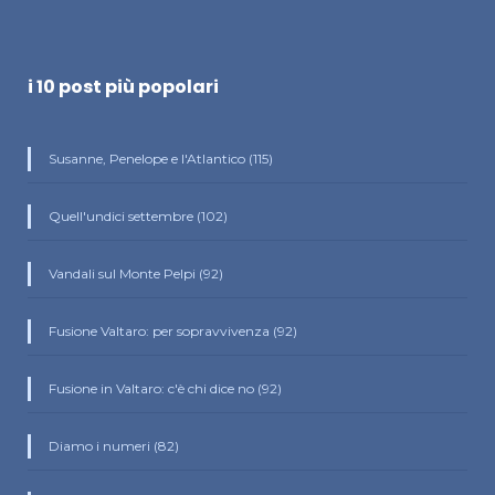
i 10 post più popolari
Susanne, Penelope e l'Atlantico (115)
Quell'undici settembre (102)
Vandali sul Monte Pelpi (92)
Fusione Valtaro: per sopravvivenza (92)
Fusione in Valtaro: c'è chi dice no (92)
Diamo i numeri (82)