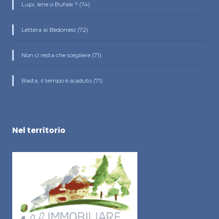
Lupi, Iene o Bufale ? (74)
Lettera ai Bedoniesi (72)
Non ci resta che scegliere (71)
Basta, il tempo è scaduto (71)
Nel territorio