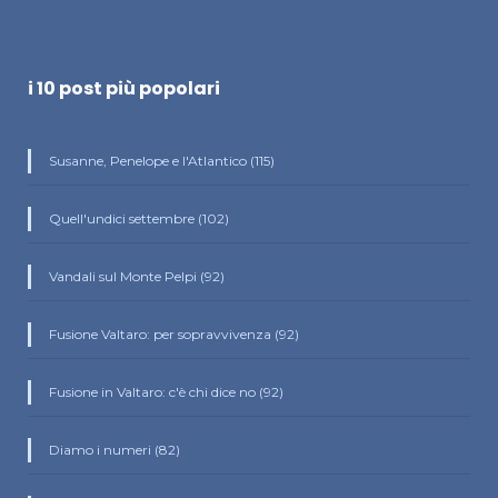
i 10 post più popolari
Susanne, Penelope e l'Atlantico (115)
Quell'undici settembre (102)
Vandali sul Monte Pelpi (92)
Fusione Valtaro: per sopravvivenza (92)
Fusione in Valtaro: c'è chi dice no (92)
Diamo i numeri (82)