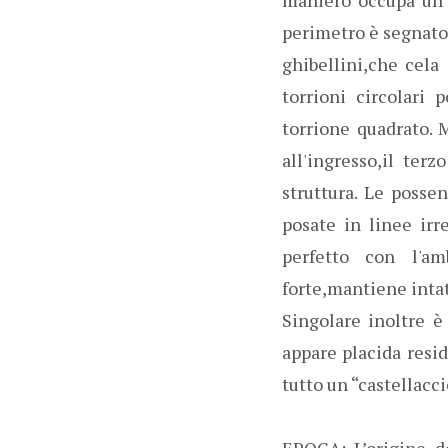
perimetro è segnato
ghibellini,che cela 
torrioni circolari 
torrione quadrato. M
all'ingresso,il ter
struttura. Le possen
posate in linee irr
perfetto con l'am
forte,mantiene intat
Singolare inoltre è
appare placida resid
tutto un “castellacc
EPOCA: L’origine de