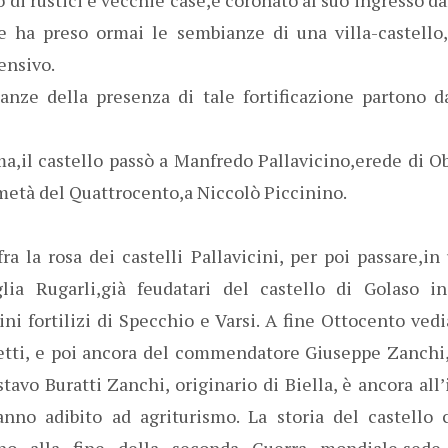
e ha preso ormai le sembianze di una villa-castello
fensivo.
anze della presenza di tale fortificazione partono d
,il castello passò a Manfredo Pallavicino,erede di Ob
metà del Quattrocento,a Niccolò Piccinino.
ra la rosa dei castelli Pallavicini, per poi passare,
iglia Rugarli,già feudatari del castello di Golaso i
ini fortilizi di Specchio e Varsi. A fine Ottocento ve
etti, e poi ancora del commendatore Giuseppe Zanchi,
tavo Buratti Zanchi, originario di Biella, è ancora all’
nno adibito ad agriturismo. La storia del castello 
fino alla fine della seconda Guerra mondiale,sede