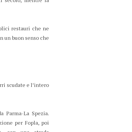
ici restauri che ne
con un buon senso che
i scudate e l’intero
a Parma-La Spezia.
zione per Fopla, poi
mo, con una strada