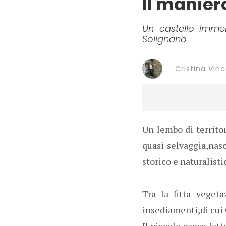
Il manier
Un castello imme
Solignano
Cristina Vinc
Un lembo di territor
quasi selvaggia,nasc
storico e naturalisti
Tra la fitta veget
insediamenti,di cui 
Il piccolo paese,fatt