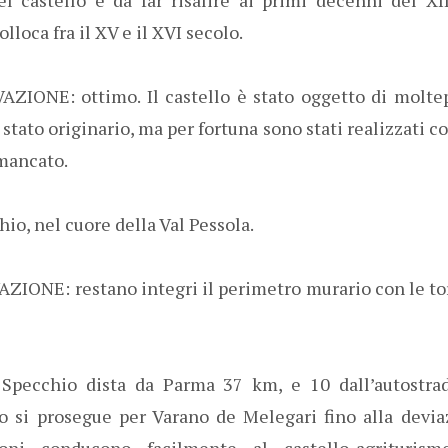
olloca fra il XV e il XVI secolo.
IONE: ottimo. Il castello è stato oggetto di moltepl
stato originario, ma per fortuna sono stati realizzati 
 mancato.
o, nel cuore della Val Pessola.
ONE: restano integri il perimetro murario con le torr
pecchio dista da Parma 37 km, e 10 dall’autostrad
vo si prosegue per Varano de Melegari fino alla devia
oni conducono facilmente al castello-agrituris