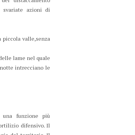
 svariate azioni di
 piccola valle,senza
delle lame nel quale
 notte intrecciano le
so una funzione più
tilizio difensivo. Il
ia del territorio. Il