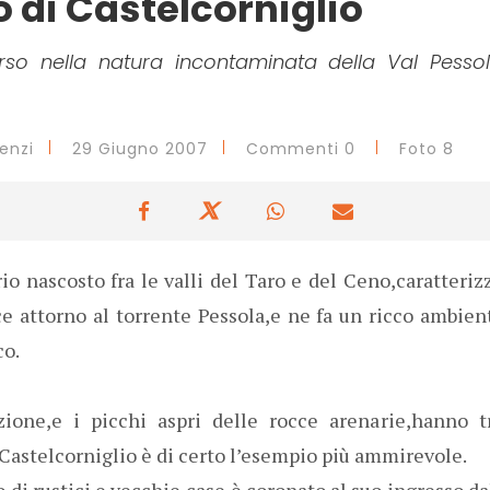
o di Castelcorniglio
rso nella natura incontaminata della Val Pesso
enzi
29 Giugno 2007
Commenti 0
Foto 8
io nascosto fra le valli del Taro e del Ceno,caratteri
e attorno al torrente Pessola,e ne fa un ricco ambien
co.
azione,e i picchi aspri delle rocce arenarie,hanno t
Castelcorniglio è di certo l’esempio più ammirevole.
o di rustici e vecchie case,è coronato al suo ingresso da