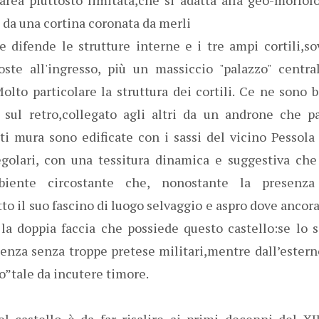
 da una cortina coronata da merli
e difende le strutture interne e i tre ampi cortili,so
poste all'ingresso, più un massiccio "palazzo" centr
olto particolare la struttura dei cortili. Ce ne sono 
zo sul retro,collegato agli altri da un androne che p
ti mura sono edificate con i sassi del vicino Pessola
egolari, con una tessitura dinamica e suggestiva ch
biente circostante che, nonostante la presenza
to il suo fascino di luogo selvaggio e aspro dove ancora
 la doppia faccia che possiede questo castello:se lo s
enza senza troppe pretese militari,mentre dall’estern
io”tale da incutere timore.
l castello è da far risalire ai primi decenni del XI