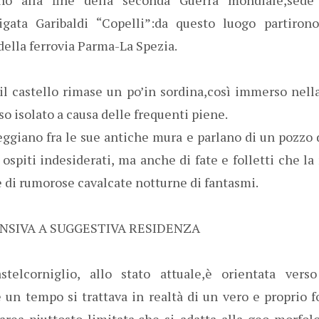
rigata Garibaldi “Copelli”:da questo luogo partirono
della ferrovia Parma-La Spezia.
il castello rimase un po’in sordina,così immerso nella
so isolato a causa delle frequenti piene.
ggiano fra le sue antiche mura e parlano di un pozzo 
 ospiti indesiderati, ma anche di fate e folletti che la
,e di rumorose cavalcate notturne di fantasmi.
NSIVA A SUGGESTIVA RESIDENZA
stelcorniglio, allo stato attuale,è orientata ver
un tempo si trattava in realtà di un vero e proprio for
ea piuttosto limitata,che si adatta alla geo-morfolog