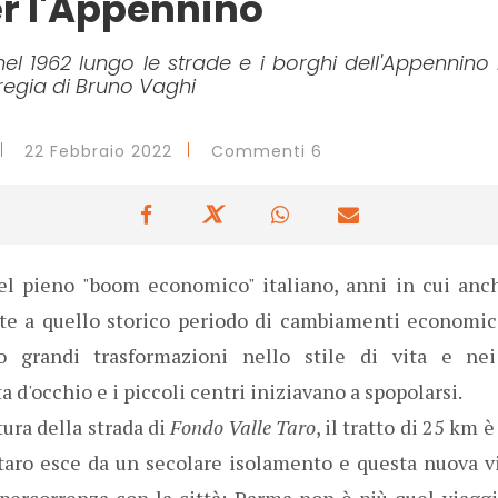
r l'Appennino
nel 1962 lungo le strade e i borghi dell'Appennino
e regia di Bruno Vaghi
22 Febbraio 2022
Commenti 6
l pieno "boom economico" italiano, anni in cui anch
e a quello storico periodo di cambiamenti economici 
no grandi trasformazioni nello stile di vita e ne
a d'occhio e i piccoli centri iniziavano a spopolarsi.
tura della strada di
Fondo Valle Taro
, il tratto di 25 km 
taro esce da un secolare isolamento e questa nuova 
percorrenza con la città: Parma non è più quel viagg