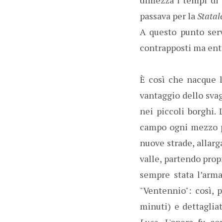
passava per la
Statal
A questo punto serv
contrapposti ma ent
È così che nacque l
vantaggio dello svag
nei piccoli borghi.
campo ogni mezzo pu
nuove strade, allarg
valle, partendo prop
sempre stata l’arm
"Ventennio": così,
minuti) e dettagliat
Luce
- L'opera fu c