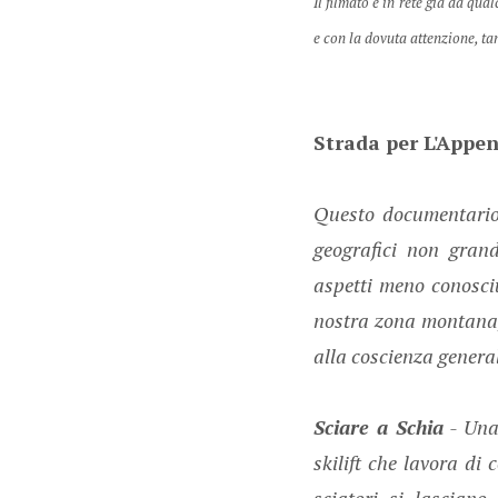
Il filmato è in rete già da qu
e con la dovuta attenzione, ta
Strada per L'Appe
Questo documentario 
geografici non grand
aspetti meno conosciu
nostra zona montana, 
alla coscienza genera
Sciare a Schia
- Una 
skilift che lavora di
sciatori si lascian