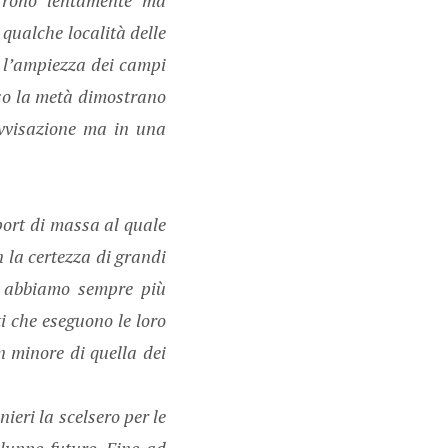
qualche località delle
, l’ampiezza dei campi
rso la metà dimostrano
ovvisazione ma in una
port di massa al quale
n la certezza di grandi
i abbiamo sempre più
i che eseguono le loro
n minore di quella dei
ieri la scelsero per le
iluppo futuro. Fino ad