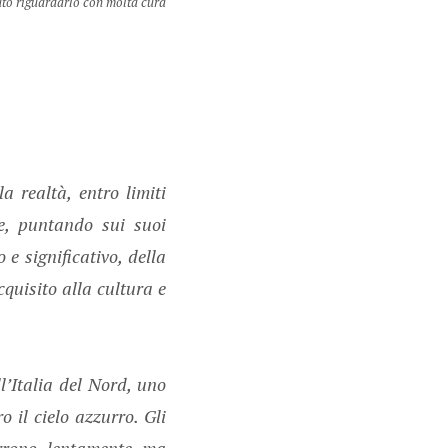
tuto riguardarlo con molta cura
 realtà, entro limiti
se, puntando sui suoi
e significativo, della
quisito alla cultura e
’Italia del Nord, uno
 il cielo azzurro. Gli
orrono lentamente ma