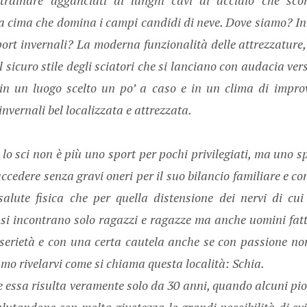
a cima che domina i campi candidi di neve. Dove siamo? In 
port invernali? La moderna funzionalità delle attrezzature
 il sicuro stile degli sciatori che si lanciano con audacia ve
in un luogo scelto un po’ a caso e in un clima di impr
invernali bel localizzata e attrezzata.
lo sci non è più uno sport per pochi privilegiati, ma uno s
accedere senza gravi oneri per il suo bilancio familiare e co
salute fisica che per quella distensione dei nervi di cu
on si incontrano solo ragazzi e ragazze ma anche uomini fatt
serietà e con una certa cautela anche se con passione no
mo rivelarvi come si chiama questa località: Schia.
e essa risulta veramente solo da 30 anni, quando alcuni pion
lutandone con molta giustezza le grandi possibilità di sv