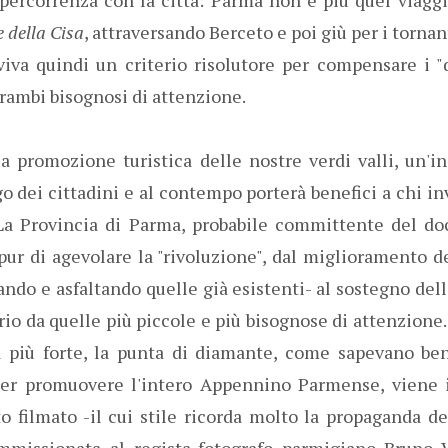
e della Cisa
, attraversando Berceto e poi giù per i tornan
iva quindi un criterio risolutore per compensare i "
rambi bisognosi di attenzione.
a promozione turistica delle nostre verdi valli, un'in
o dei cittadini e al contempo porterà benefici a chi in
 La Provincia di Parma, probabile committente del d
r di agevolare la "rivoluzione", dal miglioramento de
ando e asfaltando quelle già esistenti- al sostegno dell
rio da quelle più piccole e più bisognose di attenzion
a più forte, la punta di diamante, come sapevano ben
 per promuovere l'intero Appennino Parmense, viene 
o filmato -il cui stile ricorda molto la propaganda dei
ommissionata al regista-fotografo parmigiano Bruno V