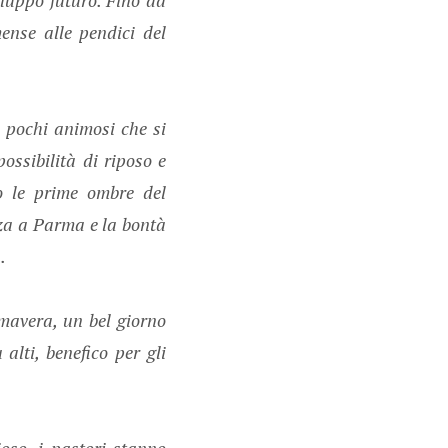
ense alle pendici del
 pochi animosi che si
ossibilità di riposo e
do le prime ombre del
nza a Parma e la bontà
.
imavera, un bel giorno
alti, benefico per gli
ioso, i pastori stanno