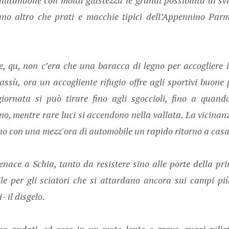
ano altro che prati e macchie tipici dell’Appennino Parm
 qu, non c’era che una baracca di legno per accogliere i
ssù, ora un accogliente rifugio offre agli sportivi buone p
giornata si può tirare fino agli sgoccioli, fino a quan
no, mentre rare luci si accendono nella vallata. La vicina
no con una mezz'ora di automobile un rapido ritorno a casa
enace a Schia, tanto da resistere sino alle porte della pr
ile per gli sciatori che si attardano ancora sui campi più 
- il disgelo.
no andati, ed ecco in un moto lento e grave, quasi relig