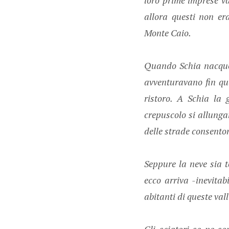
allora questi non er
Monte Caio.
Quando Schia nacque,
avventuravano fin qua
ristoro. A Schia la 
crepuscolo si allunga
delle strade consento
Seppure la neve sia t
ecco arriva -inevitab
abitanti di queste valli
Gli sciatori se ne so