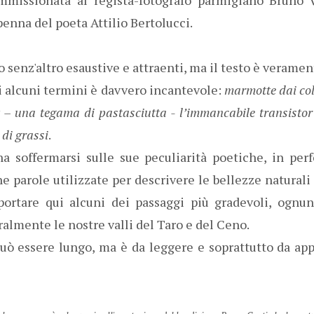
penna del poeta Attilio Bertolucci.
 senz'altro esaustive e attraenti, ma il testo è veramen
di alcuni termini è davvero incantevole:
marmotte dai col
t – una tegama di pastasciutta - l’immancabile transistor
 di grassi
.
a soffermarsi sulle sue peculiarità poetiche, in per
e parole utilizzate per descrivere le bellezze natural
iportare qui alcuni dei passaggi più gradevoli, ognu
uralmente le nostre valli del Taro e del Ceno.
può essere lungo, ma è da leggere e soprattutto da app