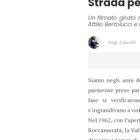
Strada pe
Un filmato girato 
Attilio Bertolucci 
Gigi Cavalli
Siamo negli anni de
parmense prese part
fase si verificaro
s'ingrandivano a vist
Nel 1962, con l’aper
Roccamurata, la Val
dimezza i tempi di 