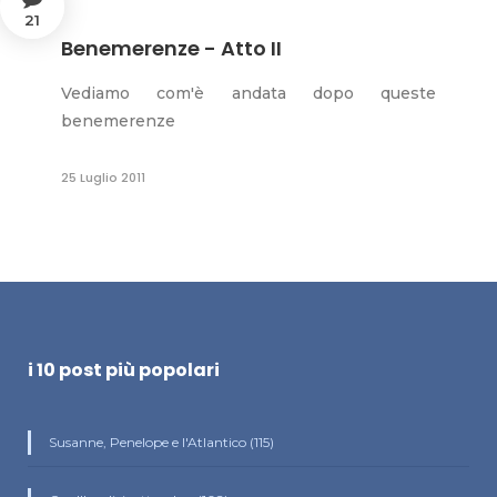
21
Benemerenze - Atto II
Vediamo com'è andata dopo queste
benemerenze
25 Luglio 2011
i 10 post più popolari
Susanne, Penelope e l'Atlantico (115)