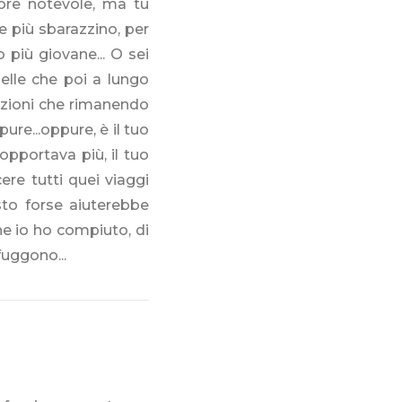
ore notevole, ma tu
re più sbarazzino, per
più giovane... O sei
uelle che poi a lungo
ozioni che rimanendo
re...oppure, è il tuo
opportava più, il tuo
cere tutti quei viaggi
to forse aiuterebbe
e io ho compiuto, di
fuggono...