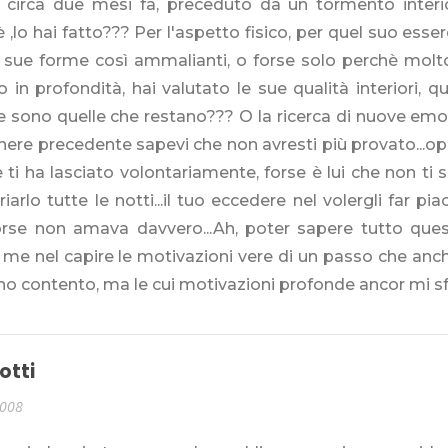
 circa due mesi fa, preceduto da un tormento interi
 ,lo hai fatto??? Per l'aspetto fisico, per quel suo esse
 sue forme così ammalianti, o forse solo perchè molto 
 in profondità, hai valutato le sue qualità interiori, q
e sono quelle che restano??? O la ricerca di nuove em
nere precedente sapevi che non avresti più provato...oppu
 ti ha lasciato volontariamente, forse è lui che non ti s
iarlo tutte le notti...il tuo eccedere nel volergli far pia
orse non amava davvero...Ah, poter sapere tutto ques
me nel capire le motivazioni vere di un passo che anch
no contento, ma le cui motivazioni profonde ancor mi s
otti
2008