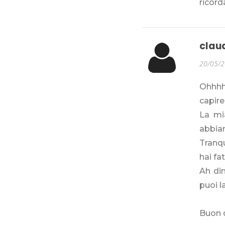
ricorda
clau
20/05/
Ohhhh 
capire
La mi
abbiam
Tranqu
hai fa
Ah dim
puoi l
Buon 