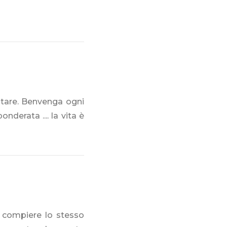
itare. Benvenga ogni
derata .... la vita è
 compiere lo stesso