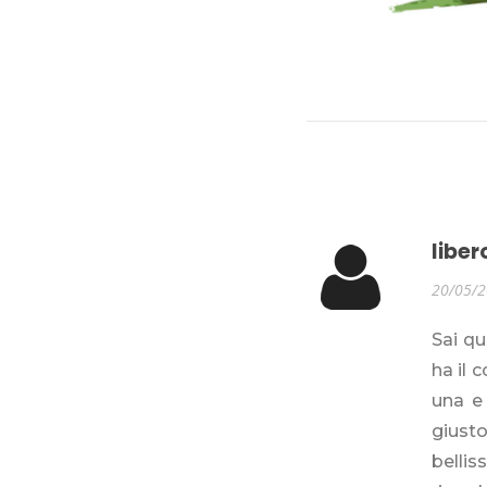
liber
20/05/
Sai qu
ha il 
una e 
giusto
belliss