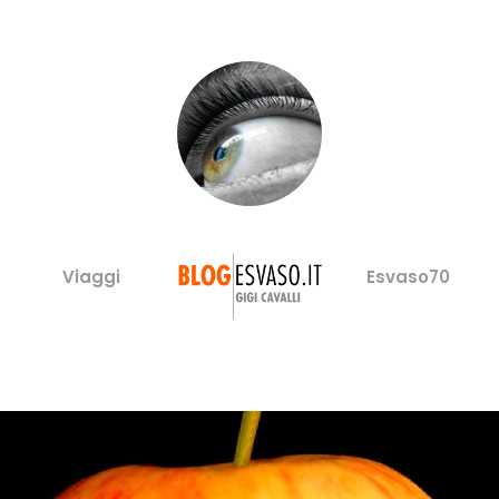
Viaggi
Esvaso70