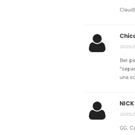
Claud
Chic
20/05/
Bel pe
"separ
una so
NICK
20/05/
GG, C