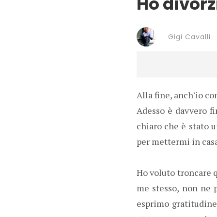
Ho divorz
Gigi Cavalli
Alla fine, anch'io co
Adesso è davvero fin
chiaro che è stato 
per mettermi in casa
Ho voluto troncare q
me stesso, non ne po
esprimo gratitudine