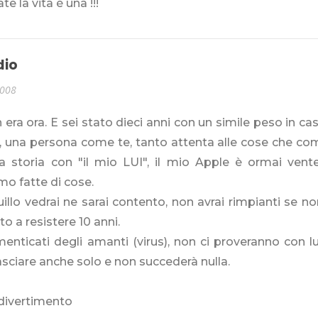
te la vita è una !!!
dio
2008
era ora. E sei stato dieci anni con un simile peso in c
, una persona come te, tanto attenta alle cose che com
a storia con "il mio LUI", il mio Apple è ormai vent
o fatte di cose.
illo vedrai ne sarai contento, non avrai rimpianti se no
tto a resistere 10 anni.
enticati degli amanti (virus), non ci proveranno con lui
asciare anche solo e non succederà nulla.
divertimento