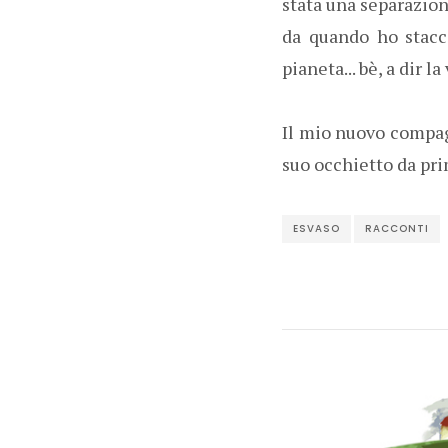
stata una separazio
da quando ho stacc
pianeta... bè, a dir l
Il mio nuovo compag
suo occhietto da pri
ESVASO
RACCONTI