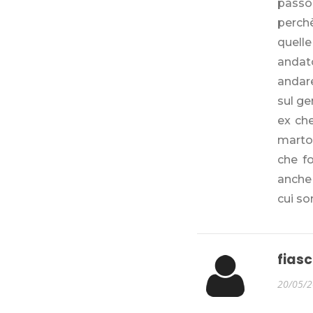
passo
perchè
quelle
andato
andar
sul ge
ex che
martor
che f
anche 
cui so
fiasc
20/05/