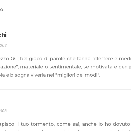
io
chi
2008
zzo GG, bel gioco di parole che fanno riflettere e med
azione", materiale o sentimentale, se motivata e ben pon
la e bisogna viverla nei "migliori dei modi".
2008
apisco il tuo tormento, come sai, anche io ho dovuto