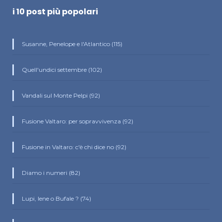
i 10 post più popolari
Susanne, Penelope e l'Atlantico (115)
Quell'undici settembre (102)
Vandali sul Monte Pelpi (92)
Fusione Valtaro: per sopravvivenza (92)
Fusione in Valtaro: c'è chi dice no (92)
Diamo i numeri (82)
Lupi, Iene o Bufale ? (74)