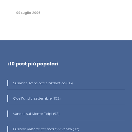
09 Luglio 2006
i 10 post più popolari
Susanne, Penelope e l'Atlantico (115)
Quell'undici settembre (102)
Vandali sul Monte Pelpi (92)
Fusione Valtaro: per sopravvivenza (92)