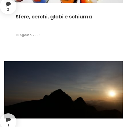
2
Sfere, cerchi, globi e schiuma
18 Agosto 2006
1