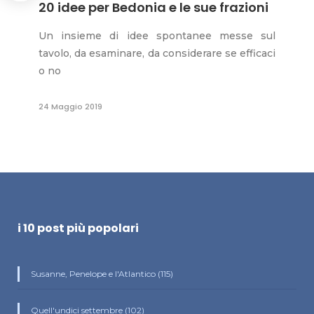
20 idee per Bedonia e le sue frazioni
Un insieme di idee spontanee messe sul
tavolo, da esaminare, da considerare se efficaci
o no
24 Maggio 2019
i 10 post più popolari
Susanne, Penelope e l'Atlantico (115)
Quell'undici settembre (102)