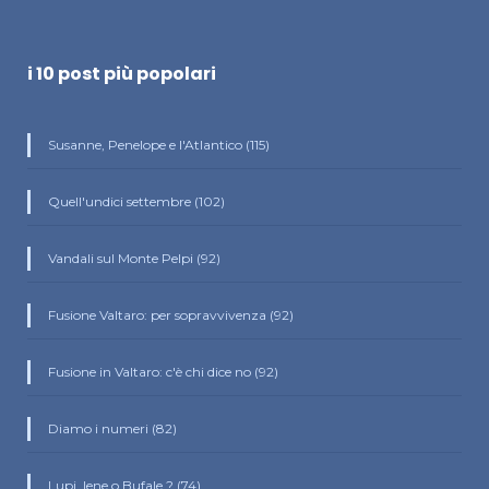
i 10 post più popolari
Susanne, Penelope e l'Atlantico (115)
Quell'undici settembre (102)
Vandali sul Monte Pelpi (92)
Fusione Valtaro: per sopravvivenza (92)
Fusione in Valtaro: c'è chi dice no (92)
Diamo i numeri (82)
Lupi, Iene o Bufale ? (74)