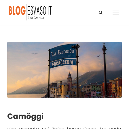
Camöggi
Una giornata nel tipico borgo ligure, tra onde,