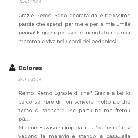
20/01/2014
Grazie Remo. Sono onorata dalle bellissime
parole che spendi per me e per la mia umile
penna! E grazie per avermi ricordato che mia
mamma è viva nei ricordi dei bedoniesi.
Dolores
20/01/2014
Remo, Remo.....grazie di che? Grazie a te! Io
cerco sempre di non scrivere molto perché
temo di stancare......se partu ne me frèmu
pù......
Ma con Esvaso si impara, ci si 'conosce' e si
vedono le meraviglie stando a casa....alla