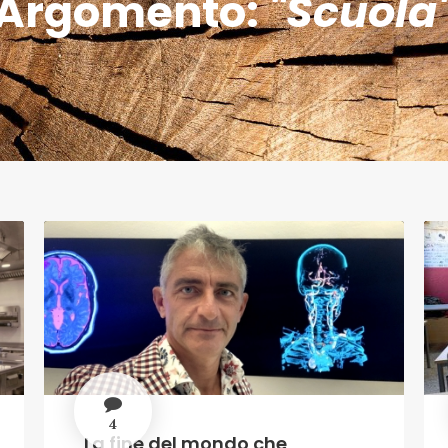
Argomento:
"Scuola
4
La fine del mondo che