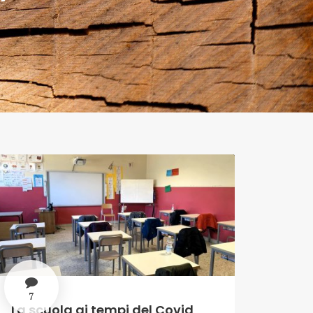
"
7
La scuola ai tempi del Covid