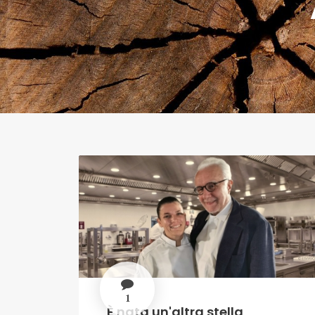
1
È nata un'altra stella