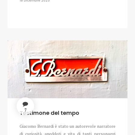
18 Dicembre 2023
7
Testimone del tempo
Giacomo Bernardi è stato un autorevole narratore
di curiosità, aneddoti e vita di tanti personaggi