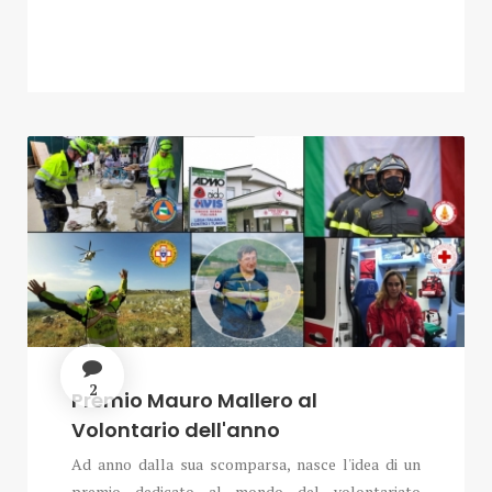
2
Premio Mauro Mallero al
Volontario dell'anno
Ad anno dalla sua scomparsa, nasce l'idea di un
premio dedicato al mondo del volontariato