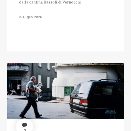
dalla cantina Bassoli & Vernocchi
15 Luglio 2026
2