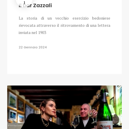
1
Il bar Zazzali
La storia di un vecchio esercizio bedoniese
rievocata attraverso il ritrovamento di una lettera
inviata nel 1903
22 Gennaio 2024