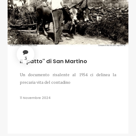
3
Il ''patto'' di San Martino
Un documento risalente al 1954 ci delinea la
precaria vita del contadino
11 Novembre 2024