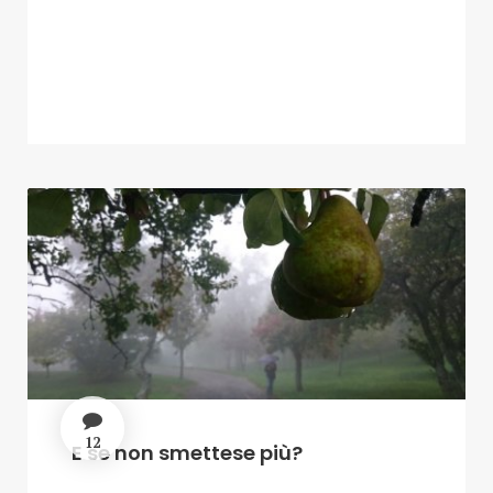
12
E se non smettese più?