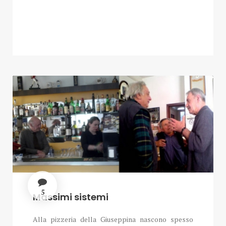
5
Massimi sistemi
Alla pizzeria della Giuseppina nascono spesso