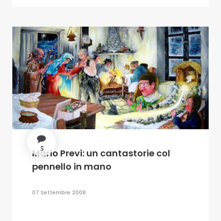
5
Mario Previ: un cantastorie col
pennello in mano
07 Settembre 2008