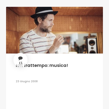
13
Nel frattempo: musica!
23 Giugno 2008