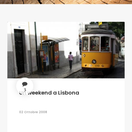
3
Un weekend a Lisbona
02 Ottobre 2008