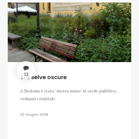
12
Tra selve oscure
A Bedonia è stata "messa mano" al verde pubblico...
vediamo i risultati
03 Giugno 2008