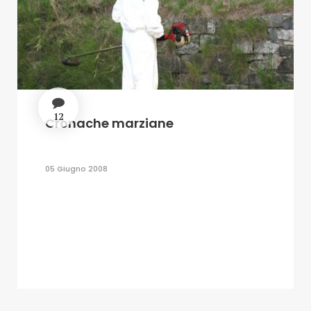
12
Cronache marziane
05 Giugno 2008