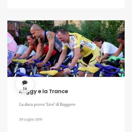
16
Ruggy e la Trance
La dura prova "Live" di Ruggero
29 Luglio 2010