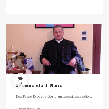
0
Il Reverendo di Gorro
Don Primo Repetti e Gorro, un binomio inscindibile
01 Settembre 2009