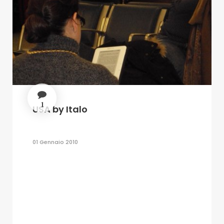
1
USA by Italo
01 Gennaio 2010