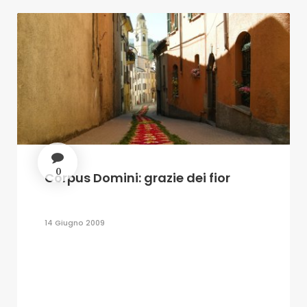
0
Corpus Domini: grazie dei fior
14 Giugno 2009