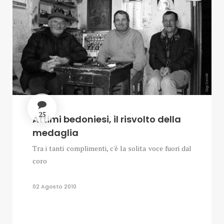
25
Attimi bedoniesi, il risvolto della
medaglia
Tra i tanti complimenti, c'è la solita voce fuori dal
coro
02 Agosto 2010