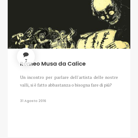
7
Romeo Musa da Calice
Un incontro per parlare dell'artista delle nostre
valli, si è fatto abbastanza o bisogna fare di più?
31 Agosto 2016