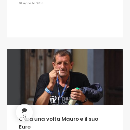
01 Agosto 2016
37
C'era una volta Mauro e il suo
Euro