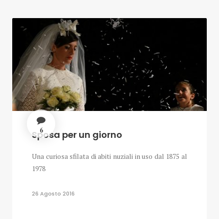
6
Sposa per un giorno
Una curiosa sfilata di abiti nuziali in uso dal 1875 al
1978
26 Agosto 2016