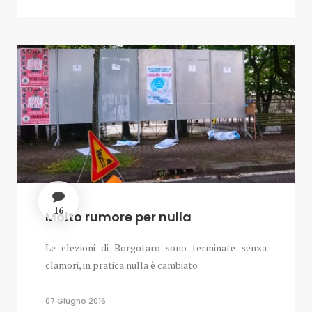
16
Molto rumore per nulla
Le elezioni di Borgotaro sono terminate senza
clamori, in pratica nulla è cambiato
07 Giugno 2016