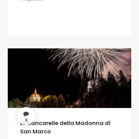
8
Le bancarelle della Madonna di
San Marco