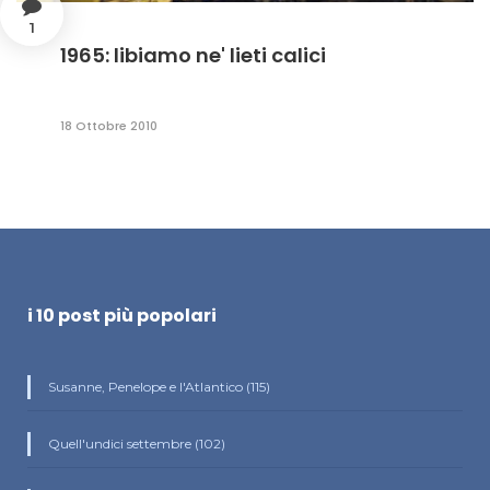
1
1965: libiamo ne' lieti calici
18 Ottobre 2010
i 10 post più popolari
Susanne, Penelope e l'Atlantico (115)
Quell'undici settembre (102)