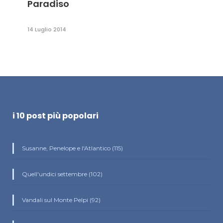
Paradiso
14 Luglio 2014
i 10 post più popolari
Susanne, Penelope e l'Atlantico (115)
Quell'undici settembre (102)
Vandali sul Monte Pelpi (92)