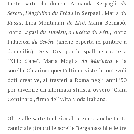
tante sarte da donna: Armanda Serpagli
du
Séseru
,
l’Angiulina du Frédu
in Serpagli, Maria
du
Russu
, Lina Montanari
de Lisö
, Maria Bernabò,
Maria Lagasi
du Tumèsu
,
a Lucétta du Péru
, Maria
Fiduciosi
du Sevéru
(anche esperta in punture a
domicilio), Deisi Orsi per le spalline cucite a
"Nido d'ape", Maria Moglia
da Murinèra
e la
sorella Chiarina: quest’ultima, viste le notevoli
doti creative, si trasferì a Roma negli anni ’50
per divenire un'affermata stilista, ovvero "Clara
Centinaro", firma dell’Alta Moda italiana.
Oltre alle sarte tradizionali, c’erano anche tante
camiciaie (tra cui le sorelle Bergamaschi e le tre