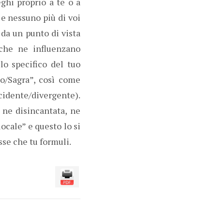
eghi proprio a te o a
 e nessuno più di voi
 da un punto di vista
 che ne influenzano
lo specifico del tuo
no/Sagra”, così come
cidente/divergente).
 ne disincantata, ne
locale” e questo lo si
se che tu formuli.