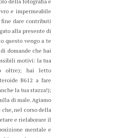
olo della fotografia e
cevro e impermeabile
 fine dare contributi
egato alla presente di
to questo vengo a te
ie di domande che hai
sibili motivi: la tua
 oltre); hai letto
steroide B612 a fare
nche la tua stazza!);
nulla di male. Agiamo
 che, nel corso della
tare e rielaborare il
posizione mentale e