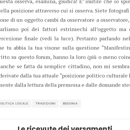
questa osserva, esamina, giudica! E’ inutile che io spi
ella posizione attraverso cui si osserva. Siete fotografi
one di un oggetto cambi da osservatore a osservatore,
arliamo poi dei fattori estrinsechi all’oggetto ma
cezione finale (vedi la luce). Pertanto parlando nel
he tu abbia la tua visone sulla questione “Manifesti
itto su questo forum, hanno la loro (più o meno coin
 anche se fatta da semplice cittadino, non mi sembra
erivate dalla tua attuale “posizione politico culturale 
nte dalla lettura della premessa e dalle domande stes
POLITICA LOCALE
TRADIZIONI
BEDONIA
Le ricevute dei versamenti