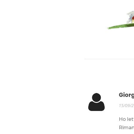
Giorg
15/09/
Ho let
Riman