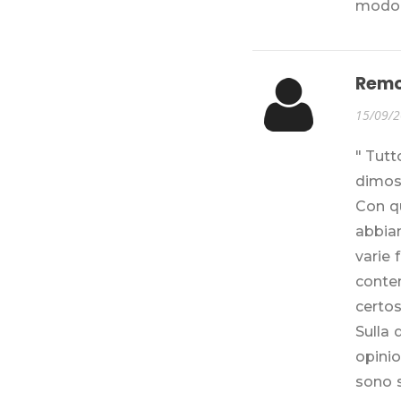
modo
Remo
15/09/
" Tutt
dimost
Con q
abbian
varie 
conten
certos
Sulla 
opini
sono s