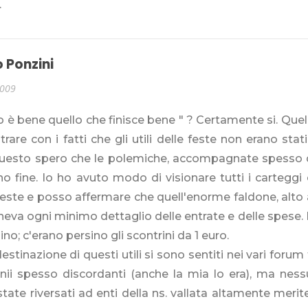
.
 Ponzini
2009
o è bene quello che finisce bene " ? Certamente si. Quel
rare con i fatti che gli utili delle feste non erano stat
uesto spero che le polemiche, accompagnate spesso da
o fine. Io ho avuto modo di visionare tutti i carteggi e
feste e posso affermare che quell'enorme faldone, alto
eva ogni minimo dettaglio delle entrate e delle spese. I
ino; c'erano persino gli scontrini da 1 euro.
destinazione di questi utili si sono sentiti nei vari forum
onii spesso discordanti (anche la mia lo era), ma ne
tate riversati ad enti della ns. vallata altamente merite