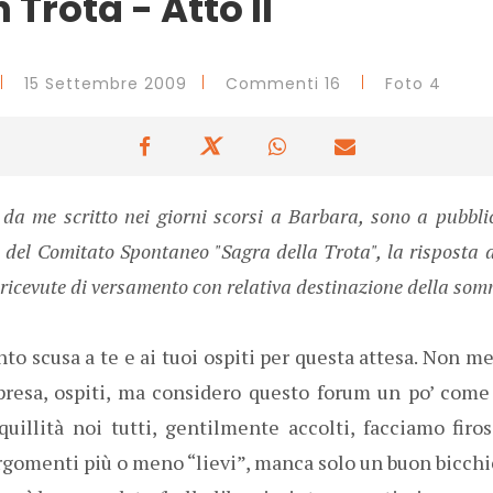
n Trota - Atto II
15 Settembre 2009
Commenti 16
Foto 4
 da me scritto nei giorni scorsi a Barbara, sono a pubbli
e del Comitato Spontaneo "Sagra della Trota", la risposta
le ricevute di versamento con relativa destinazione della so
nto scusa a te e ai tuoi ospiti per questa attesa. Non m
esa, ospiti, ma considero questo forum un po’ come i
quillità noi tutti, gentilmente accolti, facciamo firo
argomenti più o meno “lievi”, manca solo un buon bicchie