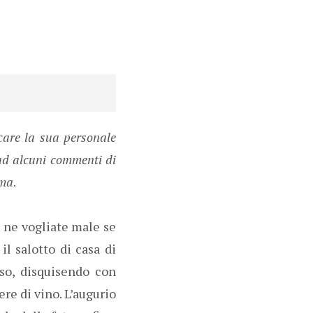
care la sua personale
 ad alcuni commenti di
mma
.
e ne vogliate male se
l salotto di casa di
sso, disquisendo con
re di vino. L’augurio