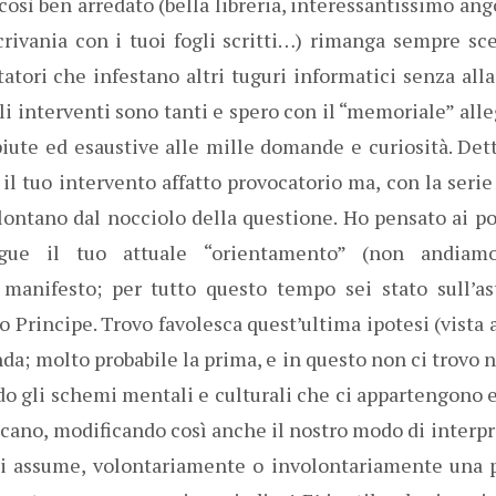
 così ben arredato (bella libreria, interessantissimo ang
 scrivania con i tuoi fogli scritti…) rimanga sempre s
atori che infestano altri tuguri informatici senza alla
Gli interventi sono tanti e spero con il “memoriale” all
iute ed esaustive alle mille domande e curiosità. Det
 il tuo intervento affatto provocatorio ma, con la ser
ontano dal nocciolo della questione. Ho pensato ai pos
egue il tuo attuale “orientamento” (non andiamo
 manifesto; per tutto questo tempo sei stato sull’a
 Principe. Trovo favolesca quest’ultima ipotesi (vista a
da; molto probabile la prima, e in questo non ci trovo 
 gli schemi mentali e culturali che ci appartengono e
ficano, modificando così anche il nostro modo di interpre
oi assume, volontariamente o involontariamente una 