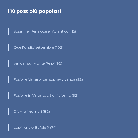
i 10 post più popolari
Susanne, Penelope e l'Atlantico (115)
Quell'undici settembre (102)
Vandali sul Monte Pelpi (92)
Fusione Valtaro: per sopravvivenza (92)
Fusione in Valtaro: c'è chi dice no (92)
Diamo i numeri (82)
Lupi, Iene o Bufale ? (74)