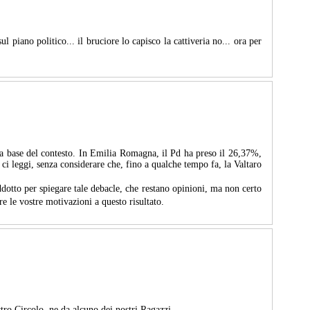
ul piano politico... il bruciore lo capisco la cattiveria no... ora per
lla base del contesto. In Emilia Romagna, il Pd ha preso il 26,37%,
ci leggi, senza considerare che, fino a qualche tempo fa, la Valtaro
addotto per spiegare tale debacle, che restano opinioni, ma non certo
re le vostre motivazioni a questo risultato.
tro Circolo, ne da alcuno dei nostri Ragazzi.