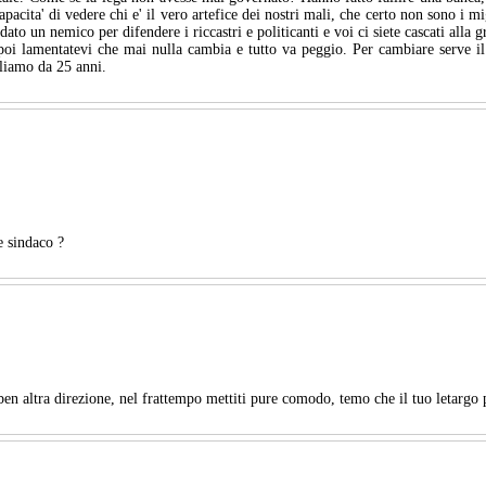
acita' di vedere chi e' il vero artefice dei nostri mali, che certo non sono i mig
o un nemico per difendere i riccastri e politicanti e voi ci siete cascati alla g
oi lamentatevi che mai nulla cambia e tutto va peggio. Per cambiare serve il
lliamo da 25 anni.
e sindaco ?
en altra direzione, nel frattempo mettiti pure comodo, temo che il tuo letargo 