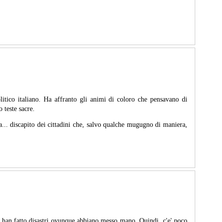
olitico italiano. Ha affranto gli animi di coloro che pensavano di
 teste sacre.
a... discapito dei cittadini che, salvo qualche mugugno di maniera,
, han fatto disastri ovunque abbiano messo mano. Quindi, c'e' poco