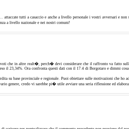
. attaccate tutti a casaccio e anche a livello personale i vostri avversari e non s
anza a livello nazionale e nei nostri comuni!
voti che in altre realt�, perch� devi considerare che il raffronto va fatto su
eso il 23,34%. Ora confronta questi dati con il 17.4 di Borgotaro e dimmi cosa 
perdita su base provinciale e regionale. Puoi obiettare sulle motivazioni che ho 
vario genere, credo vi sarebbe pi� utile avviare una seria riflessione ed elabora
 di scrivere per puntualizzare che il commento precedente non proviene dal nos