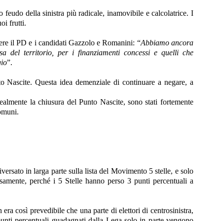
 feudo della sinistra più radicale, inamovibile e calcolatrice. I
i frutti.
enere il PD e i candidati Gazzolo e Romanini: “
Abbiamo ancora
 del territorio, per i finanziamenti concessi e quelli che
gio
”.
to Nascite. Questa idea demenziale di continuare a negare, a
lealmente la chiusura del Punto Nascite, sono stati fortemente
Comuni.
riversato in larga parte sulla lista del Movimento 5 stelle, e solo
rsamente, perché i 5 Stelle hanno perso 3 punti percentuali a
era così prevedibile che una parte di elettori di centrosinistra,
 punti percentuali guadagnati dalla Lega solo in parte vengono