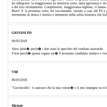
da rallegrarsi, la maggioranza ha memoria corta, tanta ignoranza e incap
e del loro sfruttamento. Complimenti, maggioranza leghista, vi hanno dat
Bravi! E la prossima volta, mi raccomando, tornate a casa dal Pd e p
estremismi di destra e sinistra e nemmeno nella solita minestra che bo
GIOVANI PD
06/03/2018
Altre falsit� perch� i dati sono lo specchio del risultato nazionale.
Forse perch� questa coppia sar� il prossimo candidato sindaco e vic
Gigi
06/03/2018
"Giovincello", ti assicuro che la mia volont� e il mio impegno va in b
Michele