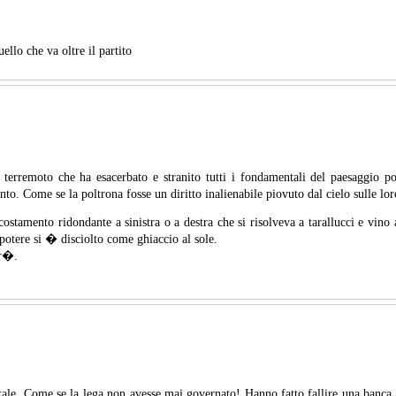
llo che va oltre il partito
o terremoto che ha esacerbato e stranito tutti i fondamentali del paesaggio p
o. Come se la poltrona fosse un diritto inalienabile piovuto dal cielo sulle loro
ostamento ridondante a sinistra o a destra che si risolveva a tarallucci e vino 
 potere si � disciolto come ghiaccio al sole.
dr�.
ntale. Come se la lega non avesse mai governato! Hanno fatto fallire una banca