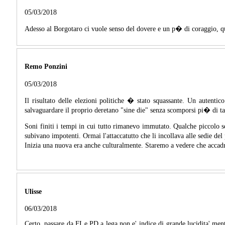
05/03/2018
Adesso al Borgotaro ci vuole senso del dovere e un p� di coraggio, que
Remo Ponzini
05/03/2018
Il risultato delle elezioni politiche � stato squassante. Un autentic
salvaguardare il proprio deretano "sine die" senza scomporsi pi� di tant
Soni finiti i tempi in cui tutto rimanevo immutato. Qualche piccolo sc
subivano impotenti. Ormai l'attaccatutto che li incollava alle sedie del
Inizia una nuova era anche culturalmente. Staremo a vedere che acca
Ulisse
06/03/2018
Certo, passare da FI e PD a lega non e' indice di grande lucidita' me