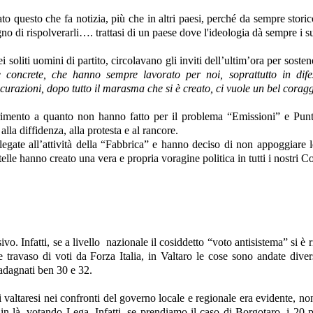
o questo che fa notizia, più che in altri paesi, perché da sempre storico
no di rispolverarli…. trattasi di un paese dove l'ideologia dà sempre i suo
 soliti uomini di partito, circolavano gli inviti dell’ultim’ora per sost
concrete, che hanno sempre lavorato per noi, soprattutto in difesa
curazioni, dopo tutto il marasma che si è creato, ci vuole un bel corag
ferimento a quanto non hanno fatto per il problema “Emissioni” e Pun
alla diffidenza, alla protesta e al rancore.
legate all’attività della “Fabbrica” e hanno deciso di non appoggiare 
elle hanno creato una vera e propria voragine politica in tutti i nostri 
sivo. Infatti, se a livello nazionale il cosiddetto “voto antisistema” si è 
 travaso di voti da Forza Italia, in Valtaro le cose sono andate dive
uadagnati ben 30 e 32.
 valtaresi nei confronti del governo locale e regionale era evidente, non 
 in là, votando Lega. Infatti, se prendiamo il caso di Borgotaro, i 20