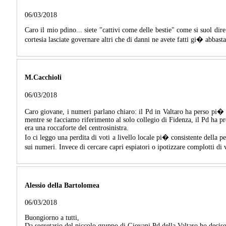
06/03/2018
Caro il mio pdino... siete "cattivi come delle bestie" come si suol dire..
cortesia lasciate governare altri che di danni ne avete fatti gi� abbast
M.Cacchioli
06/03/2018
Caro giovane, i numeri parlano chiaro: il Pd in Valtaro ha perso pi� 
mentre se facciamo riferimento al solo collegio di Fidenza, il Pd ha pr
era una roccaforte del centrosinistra.
Io ci leggo una perdita di voti a livello locale pi� consistente della 
sui numeri. Invece di cercare capri espiatori o ipotizzare complotti di 
Alessio della Bartolomea
06/03/2018
Buongiorno a tutti,
Da segretario del piccolo gruppo di Giovani Pd della Valtaro ho deciso