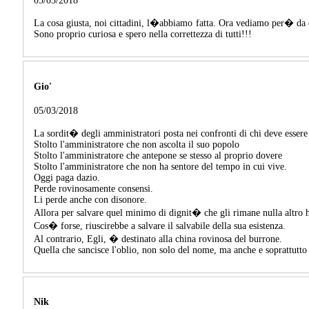
05/03/2018
La cosa giusta, noi cittadini, l�abbiamo fatta. Ora vediamo per� da
Sono proprio curiosa e spero nella correttezza di tutti!!!
Gio'
05/03/2018
La sordit� degli amministratori posta nei confronti di chi deve essere
Stolto l'amministratore che non ascolta il suo popolo
Stolto l'amministratore che antepone se stesso al proprio dovere
Stolto l'amministratore che non ha sentore del tempo in cui vive.
Oggi paga dazio.
Perde rovinosamente consensi.
Li perde anche con disonore.
Allora per salvare quel minimo di dignit� che gli rimane nulla altro h
Cos� forse, riuscirebbe a salvare il salvabile della sua esistenza.
Al contrario, Egli, � destinato alla china rovinosa del burrone.
Quella che sancisce l'oblio, non solo del nome, ma anche e soprattutto
Nik