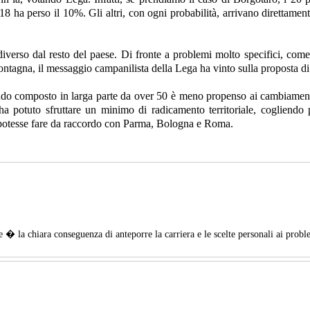
18 ha perso il 10%. Gli altri, con ogni probabilità, arrivano direttamen
verso dal resto del paese. Di fronte a problemi molto specifici, come l
montagna, il messaggio campanilista della Lega ha vinto sulla proposta 
ndo composto in larga parte da over 50 è meno propenso ai cambiamenti ra
ga ha potuto sfruttare un minimo di radicamento territoriale, cogliendo
 potesse fare da raccordo con Parma, Bologna e Roma.
ale � la chiara conseguenza di anteporre la carriera e le scelte personali ai prob