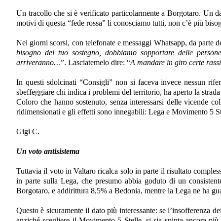
Un tracollo che si è verificato particolarmente a Borgotaro. Un dat
motivi di questa “fede rossa” li conosciamo tutti, non c’è più bisog
Nei giorni scorsi, con telefonate e messaggi Whatsapp, da parte dei
bisogno del tuo sostegno, dobbiamo sopportare delle persone 
arriveranno…
”. Lasciatemelo dire: “
A mandare in giro certe rassi
In questi sdolcinati “Consigli” non si faceva invece nessun ri
sbeffeggiare chi indica i problemi del territorio, ha aperto la strada 
Coloro che hanno sostenuto, senza interessarsi delle vicende col
ridimensionati e gli effetti sono innegabili: Lega e Movimento 5 St
Gigi C.
Un voto antisistema
Tuttavia il voto in Valtaro ricalca solo in parte il risultato comples
in parte sulla Lega, che presumo abbia goduto di un consistente
Borgotaro, e addirittura 8,5% a Bedonia, mentre la Lega ne ha g
Questo è sicuramente il dato più interessante: se l’insofferenza dei
anziché scegliere il Movimento 5 Stelle, si sia spinta ancora più