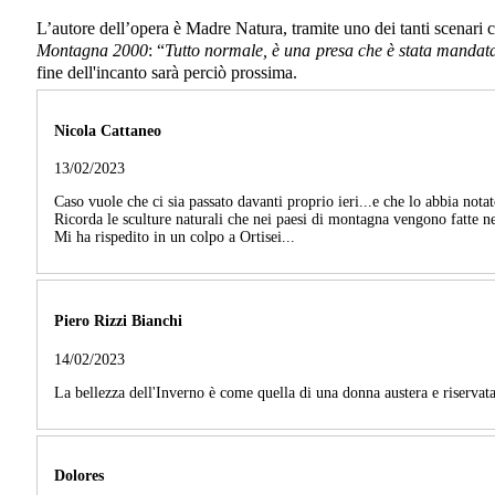
L’autore dell’opera è Madre Natura, tramite uno dei tanti scenari che
Montagna 2000
: “
Tutto normale, è una presa che è stata mandata i
fine dell'incanto sarà perciò prossima.
Nicola Cattaneo
13/02/2023
Caso vuole che ci sia passato davanti proprio ieri...e che lo abbia nota
Ricorda le sculture naturali che nei paesi di montagna vengono fatte ne
Mi ha rispedito in un colpo a Ortisei...
Piero Rizzi Bianchi
14/02/2023
La bellezza dell'Inverno è come quella di una donna austera e riservata
Dolores