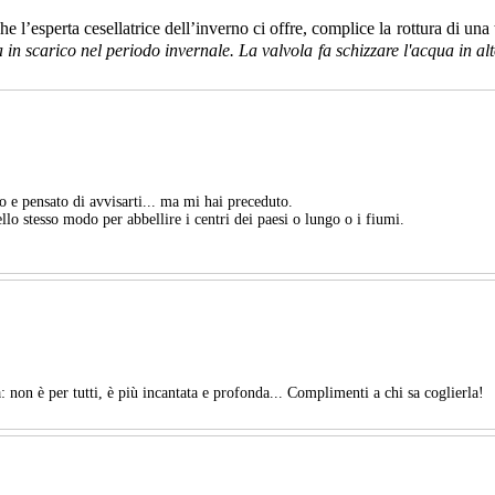
 l’esperta cesellatrice dell’inverno ci offre, complice la rottura di una 
n scarico nel periodo invernale. La valvola fa schizzare l'acqua in alto
to e pensato di avvisarti... ma mi hai preceduto.
llo stesso modo per abbellire i centri dei paesi o lungo o i fiumi.
: non è per tutti, è più incantata e profonda... Complimenti a chi sa coglierla!