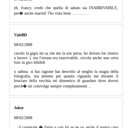
eh, francy, credo che quella di sabato sia INARRIVABILE,
per� anche marted' l'ho vista bene................
ValeBD
08/02/2008
cavolo la gigia mi sa che me la son persa, ho dovuto far rientro
a lavoro :( ma l'esvasa era inarrivabile, circola anche una certa
foto in giro hihihih
x sabina: si hai ragione hai descritto al meglio la magia della
fotografia, ma almeno per quanto riguarda me durante il
bruciare della vecchia mi dimentico di guardare dove dovrei
perch� mi coinvolge sempre completamente....
Joker
08/02/2008
....il carnevale � finito e con lui se ne va anche il nostro caro