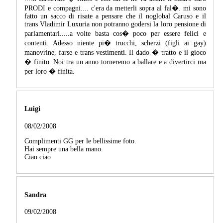
PRODI e compagni.... c'era da metterli sopra al fal�. mi sono
fatto un sacco di risate a pensare che il noglobal Caruso e il
trans Vladimir Luxuria non potranno godersi la loro pensione di
parlamentari.....a volte basta cos� poco per essere felici e
contenti. Adesso niente pi� trucchi, scherzi (figli ai gay)
manovrine, farse e trans-vestimenti. Il dado � tratto e il gioco
� finito. Noi tra un anno torneremo a ballare e a divertirci ma
per loro � finita.
Luigi
08/02/2008
Complimenti GG per le bellissime foto.
Hai sempre una bella mano.
Ciao ciao
Sandra
09/02/2008