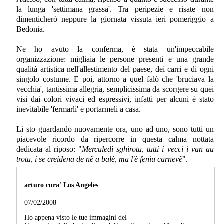
la lunga 'settimana grassa'. Tra peripezie e risate non
dimenticherò neppure la giornata vissuta ieri pomeriggio a
Bedonia.
Ne ho avuto la conferma, è stata un'impeccabile
organizzazione: migliaia le persone presenti e una grande
qualità artistica nell'allestimento del paese, dei carri e di ogni
singolo costume. E poi, attorno a quel falò che 'bruciava la
vecchia', tantissima allegria, semplicissima da scorgere su quei
visi dai colori vivaci ed espressivi, infatti per alcuni è stato
inevitabile 'fermarli' e portarmeli a casa.
Li sto guardando nuovamente ora, uno ad uno, sono tutti un
piacevole ricordo da ripercorre in questa calma nottata
dedicata al riposo: "
Merculedì sghirotu, tutti i vecci i van au
trotu, i se creidena de në a balè, ma l'è feniu carnevë
".
arturo cura' Los Angeles
07/02/2008
Ho appena visto le tue immagini del