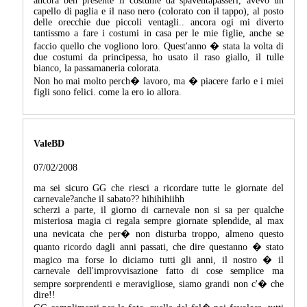
ancora ben presente il costume da spaventapasseri, avevo un
capello di paglia e il naso nero (colorato con il tappo), al posto
delle orecchie due piccoli ventagli.. ancora ogi mi diverto
tantissmo a fare i costumi in casa per le mie figlie, anche se
faccio quello che vogliono loro. Quest'anno � stata la volta di
due costumi da principessa, ho usato il raso giallo, il tulle
bianco, la passamaneria colorata.
Non ho mai molto perch� lavoro, ma � piacere farlo e i miei
figli sono felici. come la ero io allora.
ValeBD
07/02/2008
ma sei sicuro GG che riesci a ricordare tutte le giornate del
carnevale?anche il sabato?? hihihihiihh
scherzi a parte, il giorno di carnevale non si sa per qualche
misteriosa magia ci regala sempre giornate splendide, al max
una nevicata che per� non disturba troppo, almeno questo
quanto ricordo dagli anni passati, che dire questanno � stato
magico ma forse lo diciamo tutti gli anni, il nostro � il
carnevale dell'improvvisazione fatto di cose semplice ma
sempre sorprendenti e meravigliose, siamo grandi non c'� che
dire!!