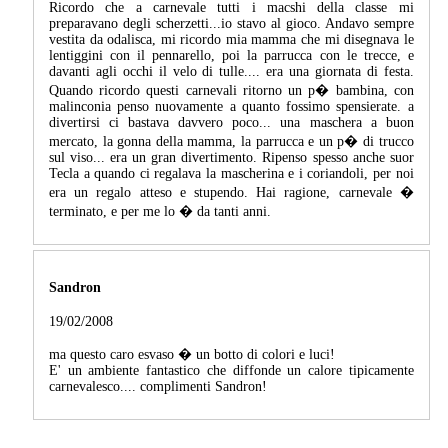
Ricordo che a carnevale tutti i macshi della classe mi
preparavano degli scherzetti...io stavo al gioco. Andavo sempre
vestita da odalisca, mi ricordo mia mamma che mi disegnava le
lentiggini con il pennarello, poi la parrucca con le trecce, e
davanti agli occhi il velo di tulle.... era una giornata di festa.
Quando ricordo questi carnevali ritorno un p� bambina, con
malinconia penso nuovamente a quanto fossimo spensierate. a
divertirsi ci bastava davvero poco... una maschera a buon
mercato, la gonna della mamma, la parrucca e un p� di trucco
sul viso... era un gran divertimento. Ripenso spesso anche suor
Tecla a quando ci regalava la mascherina e i coriandoli, per noi
era un regalo atteso e stupendo. Hai ragione, carnevale �
terminato, e per me lo � da tanti anni.
Sandron
19/02/2008
ma questo caro esvaso � un botto di colori e luci!
E' un ambiente fantastico che diffonde un calore tipicamente
carnevalesco.... complimenti Sandron!