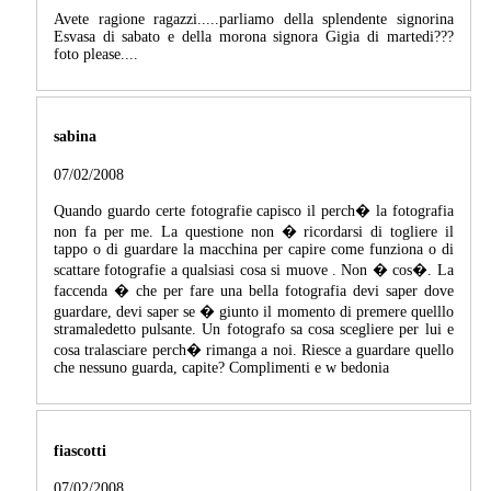
Avete ragione ragazzi.....parliamo della splendente signorina
Esvasa di sabato e della morona signora Gigia di martedi???
foto please....
sabina
07/02/2008
Quando guardo certe fotografie capisco il perch� la fotografia
non fa per me. La questione non � ricordarsi di togliere il
tappo o di guardare la macchina per capire come funziona o di
scattare fotografie a qualsiasi cosa si muove . Non � cos�. La
faccenda � che per fare una bella fotografia devi saper dove
guardare, devi saper se � giunto il momento di premere quelllo
stramaledetto pulsante. Un fotografo sa cosa scegliere per lui e
cosa tralasciare perch� rimanga a noi. Riesce a guardare quello
che nessuno guarda, capite? Complimenti e w bedonia
fiascotti
07/02/2008