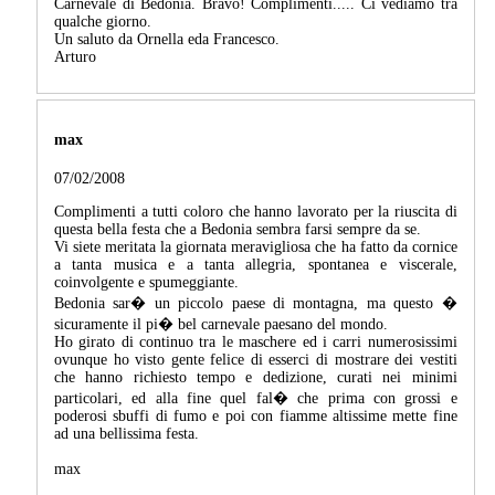
Carnevale di Bedonia. Bravo! Complimenti..... Ci vediamo tra
qualche giorno.
Un saluto da Ornella eda Francesco.
Arturo
max
07/02/2008
Complimenti a tutti coloro che hanno lavorato per la riuscita di
questa bella festa che a Bedonia sembra farsi sempre da se.
Vi siete meritata la giornata meravigliosa che ha fatto da cornice
a tanta musica e a tanta allegria, spontanea e viscerale,
coinvolgente e spumeggiante.
Bedonia sar� un piccolo paese di montagna, ma questo �
sicuramente il pi� bel carnevale paesano del mondo.
Ho girato di continuo tra le maschere ed i carri numerosissimi
ovunque ho visto gente felice di esserci di mostrare dei vestiti
che hanno richiesto tempo e dedizione, curati nei minimi
particolari, ed alla fine quel fal� che prima con grossi e
poderosi sbuffi di fumo e poi con fiamme altissime mette fine
ad una bellissima festa.
max