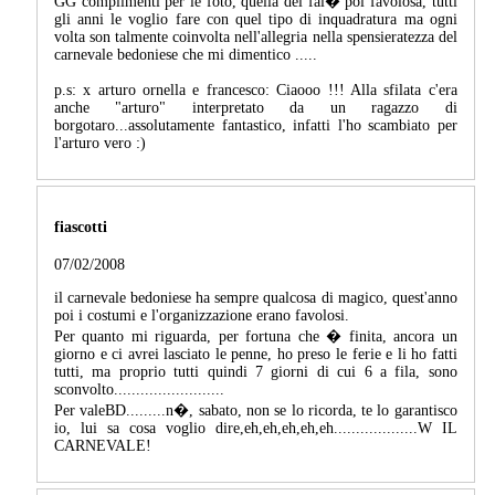
GG complimenti per le foto, quella del fal� poi favolosa, tutti
gli anni le voglio fare con quel tipo di inquadratura ma ogni
volta son talmente coinvolta nell'allegria nella spensieratezza del
carnevale bedoniese che mi dimentico .....
p.s: x arturo ornella e francesco: Ciaooo !!! Alla sfilata c'era
anche "arturo" interpretato da un ragazzo di
borgotaro...assolutamente fantastico, infatti l'ho scambiato per
l'arturo vero :)
fiascotti
07/02/2008
il carnevale bedoniese ha sempre qualcosa di magico, quest'anno
poi i costumi e l'organizzazione erano favolosi.
Per quanto mi riguarda, per fortuna che � finita, ancora un
giorno e ci avrei lasciato le penne, ho preso le ferie e li ho fatti
tutti, ma proprio tutti quindi 7 giorni di cui 6 a fila, sono
sconvolto.........................
Per valeBD.........n�, sabato, non se lo ricorda, te lo garantisco
io, lui sa cosa voglio dire,eh,eh,eh,eh,eh...................W IL
CARNEVALE!