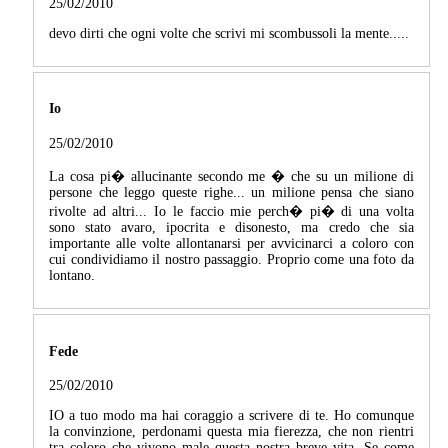
25/02/2010
devo dirti che ogni volte che scrivi mi scombussoli la mente.....
Io
25/02/2010
La cosa pi� allucinante secondo me � che su un milione di
persone che leggo queste righe... un milione pensa che siano
rivolte ad altri... Io le faccio mie perch� pi� di una volta
sono stato avaro, ipocrita e disonesto, ma credo che sia
importante alle volte allontanarsi per avvicinarci a coloro con
cui condividiamo il nostro passaggio. Proprio come una foto da
lontano.
Fede
25/02/2010
IO a tuo modo ma hai coraggio a scrivere di te. Ho comunque
la convinzione, perdonami questa mia fierezza, che non rientri
tra coloro che vivono male questa nostra breve vita. Se come