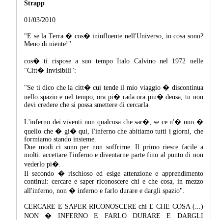
Strapp
01/03/2010
"E se la Terra � cos� ininfluente nell'Universo, io cosa sono?
Meno di niente!"
cos� ti rispose a suo tempo Italo Calvino nel 1972 nelle
"Citt� Invisibili":
"Se ti dico che la citt� cui tende il mio viaggio � discontinua
nello spazio e nel tempo, ora pi� rada ora piu� densa, tu non
devi credere che si possa smettere di cercarla.
L'inferno dei viventi non qualcosa che sar�; se ce n'� uno �
quello che � gi� qui, l'inferno che abitiamo tutti i giorni, che
formiamo stando insieme.
Due modi ci sono per non soffrirne. Il primo riesce facile a
molti: accettare l'inferno e diventarne parte fino al punto di non
vederlo pi�.
Il secondo � rischioso ed esige attenzione e apprendimento
continui: cercare e saper riconoscere chi e che cosa, in mezzo
all'inferno, non � inferno e farlo durare e dargli spazio".
CERCARE E SAPER RICONOSCERE chi E CHE COSA (...)
NON � INFERNO E FARLO DURARE E DARGLI