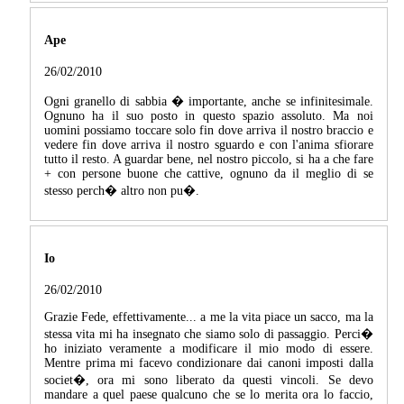
Ape
26/02/2010
Ogni granello di sabbia � importante, anche se infinitesimale.
Ognuno ha il suo posto in questo spazio assoluto. Ma noi
uomini possiamo toccare solo fin dove arriva il nostro braccio e
vedere fin dove arriva il nostro sguardo e con l'anima sfiorare
tutto il resto. A guardar bene, nel nostro piccolo, si ha a che fare
+ con persone buone che cattive, ognuno da il meglio di se
stesso perch� altro non pu�.
Io
26/02/2010
Grazie Fede, effettivamente... a me la vita piace un sacco, ma la
stessa vita mi ha insegnato che siamo solo di passaggio. Perci�
ho iniziato veramente a modificare il mio modo di essere.
Mentre prima mi facevo condizionare dai canoni imposti dalla
societ�, ora mi sono liberato da questi vincoli. Se devo
mandare a quel paese qualcuno che se lo merita ora lo faccio,