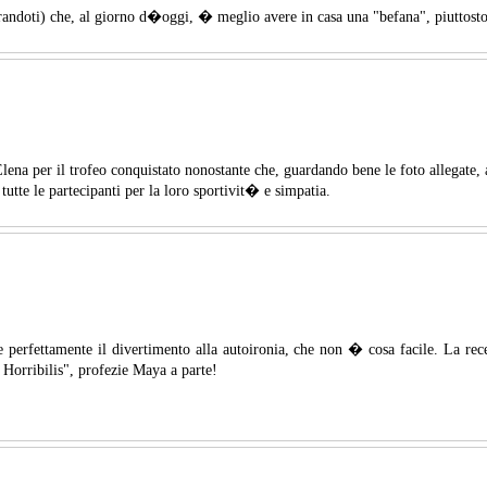
grandoti) che, al giorno d�oggi, � meglio avere in casa una "befana", piuttos
ena per il trofeo conquistato nonostante che, guardando bene le foto allegate, 
utte le partecipanti per la loro sportivit� e simpatia.
e perfettamente il divertimento alla autoironia, che non � cosa facile. La r
Horribilis", profezie Maya a parte!