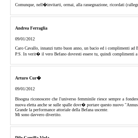
Comunque, nell�invitarti, ormai, alla rassegnazione, ricordati (ralle
Andrea Ferraglia
09/01/2012
Caro Cavallo, innanzi tutto buon anno, un bacio ed i complimenti ad El
P.S. In verit� il vero Befano dovresti essere tu, quindi complimenti a t
Arturo Cur�
09/01/2012
Bisogna riconoscere che l'universo femminile riesce sempre a fonder
nuova eletta anche se sulle spalle dovr� portare questo nuovo "Annus 
Grande la performance attoriale della Befana uscente.
Mi sono davvero divertito.
Dile Camilla Viola