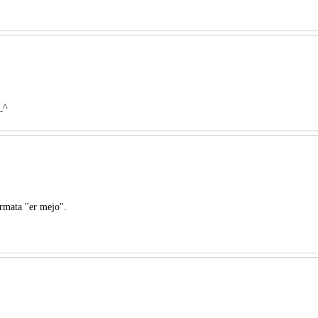
_^
mata ''er mejo''.