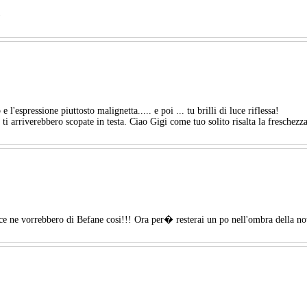
)
'espressione piuttosto malignetta..... e poi ... tu brilli di luce riflessa!
 ti arriverebbero scopate in testa. Ciao Gigi come tuo solito risalta la freschezz
 ce ne vorrebbero di Befane cosi!!! Ora per� resterai un po nell'ombra della not