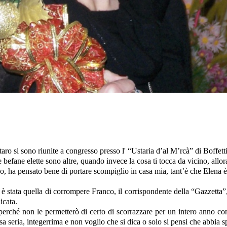
ro si sono riunite a congresso presso l' “Ustaria d’al M’rcà” di Boffett
e befane elette sono altre, quando invece la cosa ti tocca da vicino, al
o, ha pensato bene di portare scompiglio in casa mia, tant’è che Elena è
stata quella di corrompere Franco, il corrispondente della “Gazzetta”, p
icata.
erché non le permetterò di certo di scorrazzare per un intero anno con g
sa seria, integerrima e non voglio che si dica o solo si pensi che abbia 