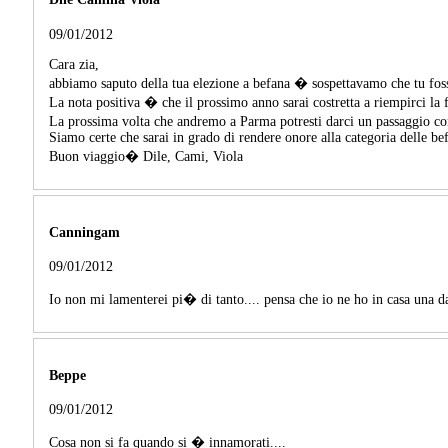
09/01/2012
Cara zia,
abbiamo saputo della tua elezione a befana � sospettavamo che tu foss
La nota positiva � che il prossimo anno sarai costretta a riempirci la 
La prossima volta che andremo a Parma potresti darci un passaggio con 
Siamo certe che sarai in grado di rendere onore alla categoria delle befa
Buon viaggio� Dile, Cami, Viola
Canningam
09/01/2012
Io non mi lamenterei pi� di tanto.... pensa che io ne ho in casa una da 
Beppe
09/01/2012
Cosa non si fa quando si � innamorati....