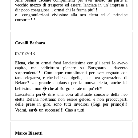
Alla befana uscente complimenti per aver messo da parte il
vecchio mezzo di trasporto ed essersi lanciata in un' impresa a
dir poco coraggiosa... ormai chi la ferma piu'!!!
e.. congratulazioni vivissime alla neo eletta ed al principe
consorte !!!
Cavalli Barbara
07/01/2013
Elena, che tu ormai fossi lanciatissima con gli aerei lo avevo
capito, ma addirittura planare su Borgotaro... davvero
sorprendente!!! Comunque complimenti per aver regnato con
tanta eleganza, e che belle damigelle, la nuova generazione di
Befane? Un grande applauso per la nuova eletta, anche lei
bellissima: non � che al Borgo barate un po' eh?!
Lasciatemi per� dire una cosa all'attuale consorte della neo
eletta Befana nostrana: non essere geloso, e non preoccuparti
delle prese in giro, sono tutti invidiosi (Gigi per primo)!!!
Vedrai, sar� un successo!!! Ciao a tutti
Marco Biasotti