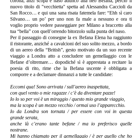
corona, anzi scopa e naso adunco alla neo Befana, perciò il
nuovo titolo di "vecchietta" spetta ad Alessandra Caccioli da
San Rocco… e qui una sana risata fatemela fare: “Ehh sì caro
Silvano… un po’ per uno non fa male a nessuno e ora ti
voglio proprio vedere passeggiare per Milano a braccetto alla
tua “bella” con quell’orrendo bitorzolo sulla punta del naso.
Per il passaggio di consegne la ex Befana Elena ha raggiunto
il ristorante, anziché a cavalcioni del suo solito mezzo, a bordo
di un aereo della “British”, gesto motivato da un suo recente
viaggio a Londra atto a concludere un gemellaggio con le
Befane d’oltremare… dopodiché sì è apprestata a recitare la
poesia di rito, rime che la Befana uscente è obbligata a
comporre e a declamare dinnanzi a tutte le candidate:
Eccomi qua! Sono arrivata / sull’aereo inaspettata,
con quel vento o mie ragazze / c’è da diventare pazze!
Io lo so per voi è un miraggio / questo mio grande viaggio,
ma la scopa è un mezzo vecchio / ormai uso l’apparecchio.
Io da Londra son tornata / per essere con voi in questa
grande serata,
anche là c’erano tante befane / ma io preferisco quelle
nostrane.
Mi hanno chiamato per il gemellaggio / è per quello che ho