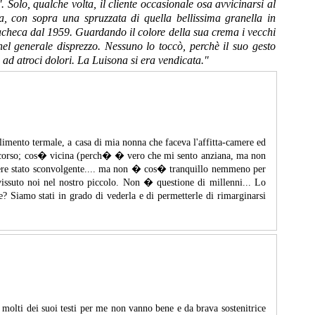
 Solo, qualche volta, il cliente occasionale osa avvicinarsi al
, con sopra una spruzzata di quella bellissima granella in
bacheca dal 1959. Guardando il colore della sua crema i vecchi
nel generale disprezzo. Nessuno lo toccò, perchè il suo gesto
a ad atroci dolori. La Luisona si era vendicata."
ilimento termale, a casa di mia nonna che faceva l'affitta-camere ed
lo scorso; cos� vicina (perch� � vero che mi sento anziana, ma non
ssere stato sconvolgente.... ma non � cos� tranquillo nemmeno per
vissuto noi nel nostro piccolo. Non � questione di millenni... Lo
Siamo stati in grado di vederla e di permetterle di rimarginarsi
 molti dei suoi testi per me non vanno bene e da brava sostenitrice