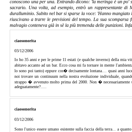
conoscono una per una. Entrando dicono: 'la meringa è un po' sciu
sacrario. Una volta, ad esempio, entrò un rappresentante di 
duralluminio. Subito nel bar si sparse la voce: 'Hanno mangiato l
riuscivano a trarre le previsioni del tempo. La sua scomparsa fu
malvagio conteneva già in sè la più tremenda delle punizioni. Infat
ciaosonorita
03/12/2006
Io ho 35 anni e per le prime 11 estati (e qualche inverno) della mia vi
abitavo accanto ad un bar. Ecco cosa mi fa tornare in mente l'ambien
lo sono poi tanto) eppure cos� decisamente lontana.... quasi anni lu
noi trovare un continuum nella nostra evoluzione individuale, quando
strappo � avvenuto molto prima del 2000. Non � necessariamente uno 
adeguatamente?.....
ciaosonorita
03/12/2006
Sono l'unico essere umano esistente sulla faccia della terra... a qua