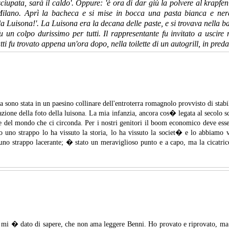
pata, sarà il caldo'. Oppure: 'è ora di dar giù la polvere al krapfen'.
Milano. Aprì la bacheca e si mise in bocca una pasta bianca e nera
a Luisona!'. La Luisona era la decana delle paste, e si trovava nella 
 un colpo durissimo per tutti. Il rappresentante fu invitato a uscire 
ti fu trovato appena un'ora dopo, nella toilette di un autogrill, in pred
ta sono stata in un paesino collinare dell'entroterra romagnolo provvisto di stab
tazione della foto della luisona. La mia infanzia, ancora cos� legata al seco
ce del mondo che ci circonda. Per i nostri genitori il boom economico deve e
 uno strappo lo ha vissuto la storia, lo ha vissuto la societ� e lo abbiamo 
strappo lacerante; � stato un meraviglioso punto e a capo, ma la cicatrice? 
nto mi � dato di sapere, che non ama leggere Benni. Ho provato e riprovato, ma