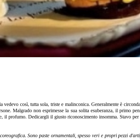
la vedevo così, tutta sola, triste e malinconica. Generalmente è circon
rsone. Malgrado non esprimesse la sua solita esuberanza, il primo pens
pore, il profumo. Dedicargli il giusto riconoscimento insomma. Stavo pe
eografica. Sono paste ornamentali, spesso veri e propri pezzi d'artigia