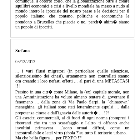
comunque, a obtorto collo, che la globalizzazione oltre a creare
squilibri economici e crisi a livello mondiale ha messo a nudo al
mondo intero le ipocrisie del nostro paese e le decisioni per il
popolo italiano, che contano, politiche e economiche le
prendono a Bruxelles che piaccia o no, perch� ahim� siamo
un popolo di ipocriti.
Stefano
05/12/2013
... i vari flussi migratori (in particolare quello silenzioso,
silenziosissimo dei cinesi), artatamente non controllati stanno
ora creando i loro nefasti effetti ... al pari di una METASTASI
!!!
Persino in una citt� come Milano, la (ex) capitale morale, non
una Amministrazione ha voluto almeno tentare di governare il
fenomeno ... dalla zona di Via Paolo Sarpi, la "chinatown"
meneghina, gli italiani sono stati letteralmente espulsi ... dalla
prepotenza cinese e dall'ignavia delle autorit� ... !?!
Gli esercizi commerciali, al di fuori di ogni norma (compresi i
ristoranti che tra uno scarafaggio e l'altro ti offrono anche
involtini primavera ...)sono ormai diffusi, come un
incontrollabile e latel virus (ebola ?)su tutto il teritorio urbano.
Ma che bella figura ... per l'EXPO !?!