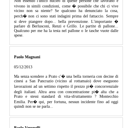
Non essendo l'unico nucleo di queste persone che lavorano e
vivono in simili condizioni, come � possibile che chi ci vive
vicino non sa niente? Se qualcuno ha denunciato la cosa,
perch� non ci sono stati indagini prima del fattaccio. Sempre
si deve piangere dopo... bella prevenzione. L'importante �
parlare di Berlusconi, Renzi e Grillo. Le partite di pallone...
Qualcuno per me ha la testa nel pallone o le tasche vuote dalle
spese.
Paolo Magnani
05/12/2013
Ma senza scendere a Prato c'� una bella torneria con decine di
cinesi a San Pancrazio (vicino al rottamaio) dove eseguono
lavorazioni ad un settimo rispetto il prezzo pi� concorrenziale
degli italiani. Altra area con concentrazione pi� alta che a
Prato e stessi standard di vita-sfruttamento ? Montecchio
Emilia. Per� qui, per fortuna, nessun incidente fino ad oggi
quindi non se ne parla...
Paolo Veronelli