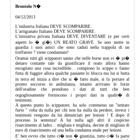
Brontolo N�
04/12/2013
L'industria Italiana DEVE SCOMPARIRE.
L'artigianato Italiano DEVE SCOMPARIRE.
L'iniziativa privata Italiana DEVE DIVENTARE (e per certi
aspetti lo � gi�) UN REATO GRAVE. Se uno mette in
guardia i suoi amici che sono caduti nella trappola di un
truffatore ? viene condannato!
Oramai tutti gli scippatori sanno che nelle borse non vi � pi�
denaro contante tale da giustificare il reato allora hanno
escogitato una cosa incredibile... compiono lo scippo e fanno
finta di fuggire allora qualche passante lo blocca ma lui si butta
in terra ed inizia a dire che si � fatto male, si fa portare al
pronto soccorso in ambulanza, intanto arrivano le forze
dell'oradine che prendono i dati di tutti che ben
orgogliosamente forniscono i propri dati in qualit� di
testimoni.
A questo punto lo scippatore, ha solo commesso un "tentato
furto " roba da nulla per chi non ha nulla da perdere, invece i
testimoni vengono da lui denunciati per lesioni ! E dopo il
processo la sentenza! A lui nulla agli altri il cospicuo
risarcimento al ladro... migliaia e migliaia, decine di migliaia di
euro di risarcimento ed una bella condanna enale per lesioni.
E' ben ovvio che tutto ci� non � giustizia, tutto ci� fa parte