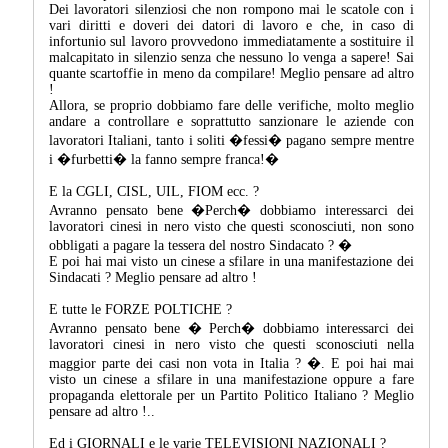
Dei lavoratori silenziosi che non rompono mai le scatole con i
vari diritti e doveri dei datori di lavoro e che, in caso di
infortunio sul lavoro provvedono immediatamente a sostituire il
malcapitato in silenzio senza che nessuno lo venga a sapere! Sai
quante scartoffie in meno da compilare! Meglio pensare ad altro
!
Allora, se proprio dobbiamo fare delle verifiche, molto meglio
andare a controllare e soprattutto sanzionare le aziende con
lavoratori Italiani, tanto i soliti �fessi� pagano sempre mentre
i �furbetti� la fanno sempre franca!�
E la CGLI, CISL, UIL, FIOM ecc. ?
Avranno pensato bene �Perch� dobbiamo interessarci dei
lavoratori cinesi in nero visto che questi sconosciuti, non sono
obbligati a pagare la tessera del nostro Sindacato ? �
E poi hai mai visto un cinese a sfilare in una manifestazione dei
Sindacati ? Meglio pensare ad altro !
E tutte le FORZE POLTICHE ?
Avranno pensato bene � Perch� dobbiamo interessarci dei
lavoratori cinesi in nero visto che questi sconosciuti nella
maggior parte dei casi non vota in Italia ? �. E poi hai mai
visto un cinese a sfilare in una manifestazione oppure a fare
propaganda elettorale per un Partito Politico Italiano ? Meglio
pensare ad altro !..
Ed i GIORNALI e le varie TELEVISIONI NAZIONALI ?