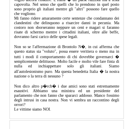
capovolta. Nel senso che quelli che lo prendono in quel posto
sono proprio gli italiani mentre gli "altri" possono fare quello
che vogliono.
Mi fanno ridere amaramente certe sentenze che condannano dei
clandestini che delinquono a risarcire danni in pecunia. Ma
costoro non sborseranno neppure un cent e magari si faranno
risate di schermo mentre i cittadini italiani, oltre alle beffe,
dovranno farsi carico delle spese legali.
Non so se l'affermazione di Brontolo N�, in cui afferma che
questo status sia "voluto", possa essere veritiera o meno ma in
tutti i modi il comportamento di chi dovrebbe governarci �
semplicemente delittuoso. Molto facile e molto vile fare finta di
nulla ed inchiappettare solo gli italiani. Siamo
all'autolesionismo puro. Ma questa benedetta Italia � la nostra
nazione o la terra di nessuno ?
Non dico altro p�rch� i due amici sono stati estremamente
esaustivi. Abbiamo una ministra ed un presidente del
parlamento che non fanno che spararci addosso. Manco fossimo
degli intrusi in casa nostra. Non vi sembra un raccontino degli
orrori?
Le vittime siamo NOI.