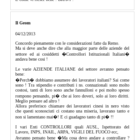
Il Geom
04/12/2013
Concordo pienamente con le considerazioni fatte da Remo.
Ma si deve anche dire che alla maggior parte delle aziende del
settore ed ai cosiddetti �Controllori Istituzionali Italiani�
andava bene cosi !
Le varie AZIENDE ITALIANE del settore avranno pensato
bene:
�Perch� dobbiamo assumere dei lavoratori italiani? Sai come
sono ! Tra stipendio e contributi i ns. connazionali sono molto
costosi, tanti di loro sono anche fannulloni e poi molto spesso
rompono pensando, pi� che ai loro doveri, solo ai loro diritti.
Meglio pensare ad altro !
Allora preferisco chiamare dei lavoratori cinesi in nero visto
che questi sconosciuti ci costano una miseria, lavorano tanto e
non si lamentano mai�! E ci guadagno tanto di pi� !!
I vari Enti CONTROLLORI quali AUSL, Ispettorato del
Lavoro, INPS, INAIL, ARPA, VIGILI DEL FUOCO ecc,
Avranno pensato bene �Ma cosa devo andare a controllare ?