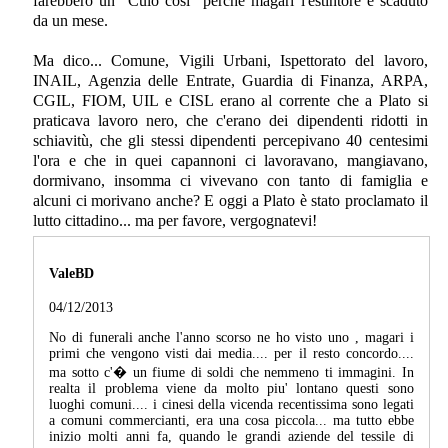
farebbero un "Culo così" perchè magari l'estintore è scaduto
da un mese.
Ma dico... Comune, Vigili Urbani, Ispettorato del lavoro,
INAIL, Agenzia delle Entrate, Guardia di Finanza, ARPA,
CGIL, FIOM, UIL e CISL erano al corrente che a Plato si
praticava lavoro nero, che c'erano dei dipendenti ridotti in
schiavitù, che gli stessi dipendenti percepivano 40 centesimi
l'ora e che in quei capannoni ci lavoravano, mangiavano,
dormivano, insomma ci vivevano con tanto di famiglia e
alcuni ci morivano anche? E oggi a Plato è stato proclamato il
lutto cittadino... ma per favore, vergognatevi!
ValeBD
04/12/2013
No di funerali anche l'anno scorso ne ho visto uno , magari i
primi che vengono visti dai media.... per il resto concordo....
ma sotto c'� un fiume di soldi che nemmeno ti immagini. In
realta il problema viene da molto piu' lontano questi sono
luoghi comuni.... i cinesi della vicenda recentissima sono legati
a comuni commercianti, era una cosa piccola... ma tutto ebbe
inizio molti anni fa, quando le grandi aziende del tessile di