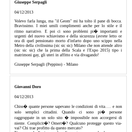
Giuseppe Serpagli
04/12/2013
Volevo farla lunga, ma "il Geom" mi ha tolto il pane di bocca.
Bravissimo. I miei umili complimenti anche per lo stile e il
ritmo narrativo. E poi ci sono problemi pi� importanti e
urgenti del nuovo schiavismo e della sicurezza (avrete letto or
ora di quel pensionato morto d'infarto dopo uno scippo nella
Metro della civilissima (sic sic sic) Milano che non attende altro
(sic sic sic) che la prima della Scala e l'Expo 2015) tipo i
matrimoni gay, gli uteri in affitto e via divagando!
Giuseppe Serpagli (Peppino) - Milano
Giovanni Doro
04/12/2013
Chiss� quante persone sapevano le condizioni di vita..... e non
solo semplici cittadini. Quando ci sono pi� persone
raggruppate in un solo sito � impossibile non accorgersi di
niente. Complicit�? Omert�? Qualcuno protegge questo via-
vai? Chi trae profitto da questo mercato?