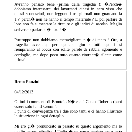
Avranno pensato bene (prima della tragedia ): �Perch�
dobbiamo interessarci dei lavoratori cinesi in nero visto che
questi sconosciuti, non leggono i ns. giornali non guardano la
TV perch� non ne hanno il tempo materiale ? E poi parlare di
loro non fa aumentare le tirature o gli indici di ascolto. Meglio
scrivere o parlare d�altro !.�
Purtroppo non dobbiamo meravigliarci pi� di tanto ! Ora, a
tragedia avvenuta, per qualche giorno tutti quanti si
riempiranno al bocca con solite parole di rabbia, sgomento e
cordoglio, ma dopo poco tutto quanto ritorner� silente come
prima!
Remo Ponzini
04/12/2013
Ottimi i commenti di Brontolo N� e del Geom. Roberto (puoi
essere solo tu "Il Geom.".
I punti di convergenza tra i due sono tanti e ci hanno illustrato
la situazione in ogni dettaglio.
Mi ero gi� pronunciato in passato su questo argomento ma lo
voglio ancora ribadire. L'Italia � un paese razzista ma a testa