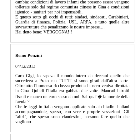
cambia: condizioni di lavoro infami che possono essere vengono
tollerate solo dal regime comunista ciinese in Cina e condizioni
igienico - sanitari per noi impensabili.
E questo sotto gli occhi di tutti: sindaci, sindacati, Carabinieri,
Guardia di finanza, Polizia, USL, ARPA, e tutto quelle altre
sovrastrutture che penalizzano le nostre imprese....
Hai detto bene: VERGOGNA!!!
Remo Ponzini
04/12/2013
Caro Gigi, lo sapeva il mondo intero da decenni quello che
succedeva a Prato ma TUTTI si sono girati dall'altra parte.
Oltretutto l'immensa ricchezza prodotta in nero veniva dirottata
in Cina. Quindi l'Italia era gabbata due volte. Mancati introiti
fiscali e manco un euro speso da noi. Sai qual'� la morale della
favola ?
Che le leggi in Italia vengono applicate solo ai cittadini italiani
accompagnandole, spesso, con vere e proprie vessazioni. Gli
"altri", che spesso sono clandestini, possono fare quello che
vogliono.