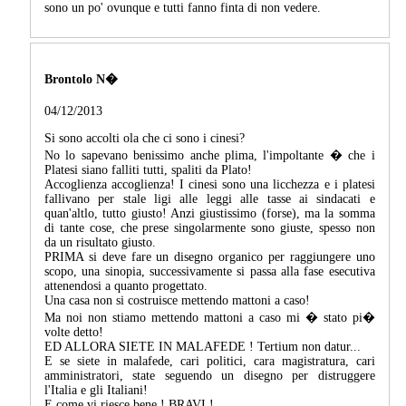
sono un po' ovunque e tutti fanno finta di non vedere.
Brontolo N�
04/12/2013
Si sono accolti ola che ci sono i cinesi?
No lo sapevano benissimo anche plima, l'impoltante � che i
Platesi siano falliti tutti, spaliti da Plato!
Accoglienza accoglienza! I cinesi sono una licchezza e i platesi
fallivano per stale ligi alle leggi alle tasse ai sindacati e
quan'altlo, tutto giusto! Anzi giustissimo (forse), ma la somma
di tante cose, che prese singolarmente sono giuste, spesso non
da un risultato giusto.
PRIMA si deve fare un disegno organico per raggiungere uno
scopo, una sinopia, successivamente si passa alla fase esecutiva
attenendosi a quanto progettato.
Una casa non si costruisce mettendo mattoni a caso!
Ma noi non stiamo mettendo mattoni a caso mi � stato pi�
volte detto!
ED ALLORA SIETE IN MALAFEDE ! Tertium non datur...
E se siete in malafede, cari politici, cara magistratura, cari
amministratori, state seguendo un disegno per distruggere
l'Italia e gli Italiani!
E come vi riesce bene ! BRAVI !