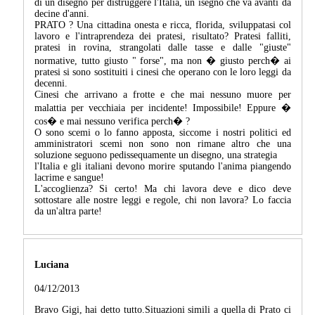
di un disegno per distruggere l'Italia, un isegno che va avanti da
decine d'anni.
PRATO ? Una cittadina onesta e ricca, florida, sviluppatasi col
lavoro e l'intraprendeza dei pratesi, risultato? Pratesi falliti,
pratesi in rovina, strangolati dalle tasse e dalle "giuste"
normative, tutto giusto " forse", ma non � giusto perch� ai
pratesi si sono sostituiti i cinesi che operano con le loro leggi da
decenni.
Cinesi che arrivano a frotte e che mai nessuno muore per
malattia per vecchiaia per incidente! Impossibile! Eppure �
cos� e mai nessuno verifica perch� ?
O sono scemi o lo fanno apposta, siccome i nostri politici ed
amministratori scemi non sono non rimane altro che una
soluzione seguono pedissequamente un disegno, una strategia
l'Italia e gli italiani devono morire sputando l'anima piangendo
lacrime e sangue!
L'accoglienza? Si certo! Ma chi lavora deve e dico deve
sottostare alle nostre leggi e regole, chi non lavora? Lo faccia
da un'altra parte!
Luciana
04/12/2013
Bravo Gigi, hai detto tutto.Situazioni simili a quella di Prato ci