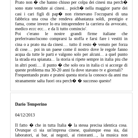
Prato non � che hanno chiuso per colpa dei cinesi ma perch�
sono state vendute ai cinesi... poich� nella maggior parte dei
casi i cari figli di pap� non ritenevano l'occuparsi di una
fabbrica una cosa che rendeva abbastanza soldi, prestigio e
fama, come invece lo era intraprendere la carriera da avvocato,
medico eccc ecc... e da li tutto comincio'.
Poi c'erano le nostre grandi firme italiane che
preferivano/iscono comprarsi la stoffa e farsi fare i vestiti in
cina o a prato ma da cinesi.... tutto il resto � venuto per forza
di cose.... poi in un paese come il nostro dove le regole fanno
acqua da tutte le parti e valgono solo per alcuni... a quel punto
la strada era spianata... la storia si ripete sempre in italia piu che
in altri posti.... il punto � che solo ora in italia ci si accorge di
queste problema ma 30-20 anni fa dove stavano tv e giornali?
Frequentando prato e pratesi questa storia la conosco da anni ma
stranamente salta fuori ora perch� � successo questo!
Dario Temperino
04/12/2013
Il fatto � che in tutta Italia � la stessa precisa identica cosa.
Ovunque ci sia un'impresa cinese, qualunque essa sia, dai
laboratori, ai bar, ai negozi, ai ristoranti..., la musica non