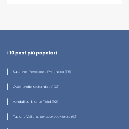
i 10 post più popolari
Susanne, Penelope e l'Atlantico (115)
Quell'undici settembre (102)
Vandali sul Monte Pelpi (92)
Fusione Valtaro: per sopravvivenza (92)