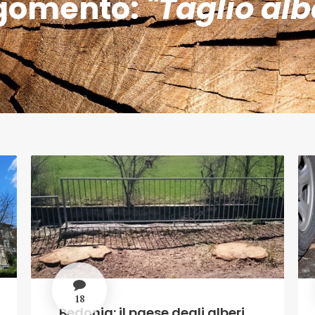
gomento:
"Taglio alb
18
Bedonia: il paese degli alberi