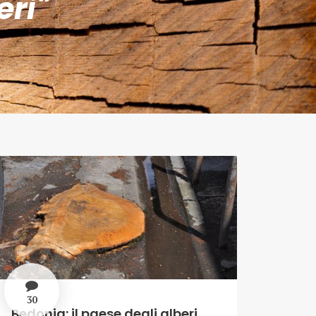
eri"
30
Bedonia: il paese degli alberi