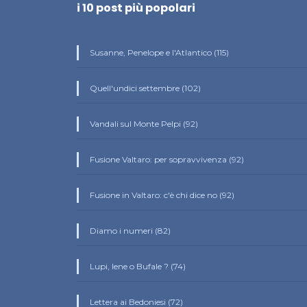
i 10 post più popolari
Susanne, Penelope e l'Atlantico (115)
Quell'undici settembre (102)
Vandali sul Monte Pelpi (92)
Fusione Valtaro: per sopravvivenza (92)
Fusione in Valtaro: c'è chi dice no (92)
Diamo i numeri (82)
Lupi, Iene o Bufale ? (74)
Lettera ai Bedoniesi (72)