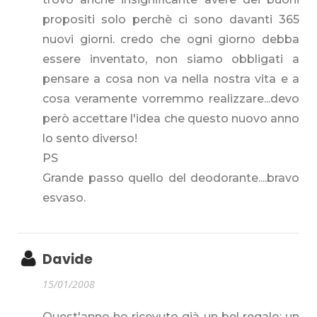
propositi solo perchè ci sono davanti 365
nuovi giorni. credo che ogni giorno debba
essere inventato, non siamo obbligati a
pensare a cosa non va nella nostra vita e a
cosa veramente vorremmo realizzare...devo
però accettare l'idea che questo nuovo anno
lo sento diverso!
PS
Grande passo quello del deodorante....bravo
esvaso.
Davide
15/01/2008
Quest'anno ho ricevuto già un bel regalo: un