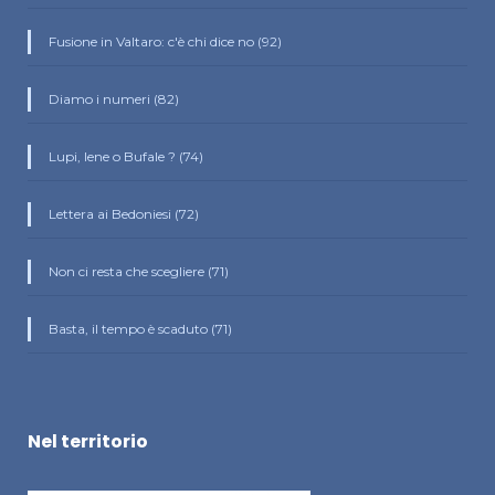
Fusione in Valtaro: c'è chi dice no (92)
Diamo i numeri (82)
Lupi, Iene o Bufale ? (74)
Lettera ai Bedoniesi (72)
Non ci resta che scegliere (71)
Basta, il tempo è scaduto (71)
Nel territorio