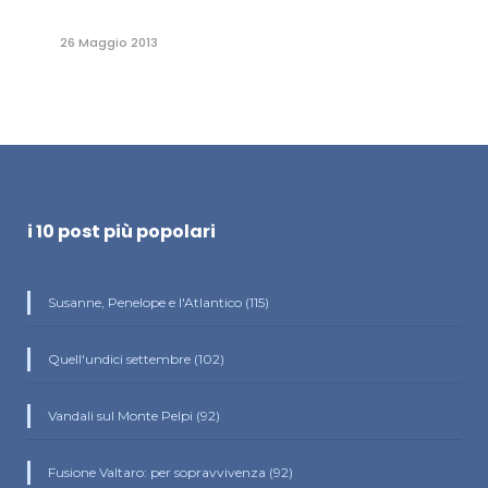
26 Maggio 2013
i 10 post più popolari
Susanne, Penelope e l'Atlantico (115)
Quell'undici settembre (102)
Vandali sul Monte Pelpi (92)
Fusione Valtaro: per sopravvivenza (92)