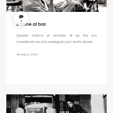
7
Donne al bar
Quando sedersi al tavolino di un bar era
considerato un atto inadeguato per molte donne
08 Marzo 2024