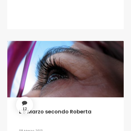
12
L'8 Marzo secondo Roberta
08 Marzo 2013