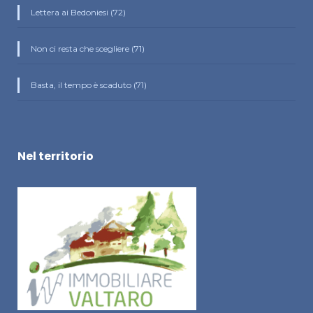
Lettera ai Bedoniesi (72)
Non ci resta che scegliere (71)
Basta, il tempo è scaduto (71)
Nel territorio