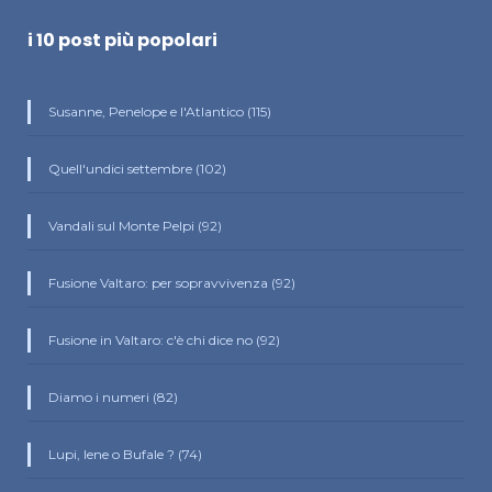
i 10 post più popolari
Susanne, Penelope e l'Atlantico (115)
Quell'undici settembre (102)
Vandali sul Monte Pelpi (92)
Fusione Valtaro: per sopravvivenza (92)
Fusione in Valtaro: c'è chi dice no (92)
Diamo i numeri (82)
Lupi, Iene o Bufale ? (74)