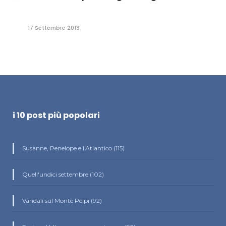
17 Settembre 2013
i 10 post più popolari
Susanne, Penelope e l'Atlantico (115)
Quell'undici settembre (102)
Vandali sul Monte Pelpi (92)