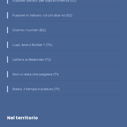
Fusione Valtaro: per sopravvivenza (92)
Fusione in Valtaro: c'è chi dice no (92)
Diamo i numeri (82)
Lupi, Iene o Bufale ? (74)
Lettera ai Bedoniesi (72)
Non ci resta che scegliere (71)
Basta, il tempo è scaduto (71)
Nel territorio