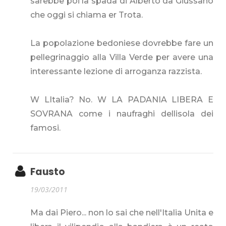
sarebbe poi la spada di Alberto da Giussano
che oggi si chiama er Trota.
La popolazione bedoniese dovrebbe fare un
pellegrinaggio alla Villa Verde per avere una
interessante lezione di arroganza razzista.
W LItalia? No. W LA PADANIA LIBERA E
SOVRANA come i naufraghi dellisola dei
famosi.
Fausto
19/03/2011
Ma dai Piero... non lo sai che nell'Italia Unita e