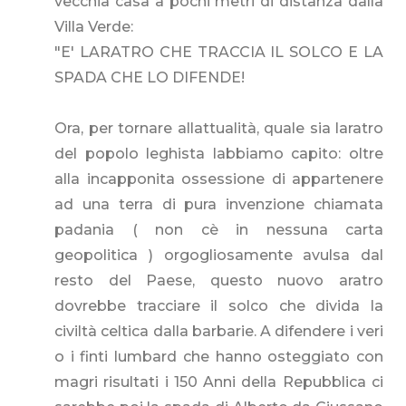
vecchia casa a pochi metri di distanza dalla
Villa Verde:
"E' LARATRO CHE TRACCIA IL SOLCO E LA
SPADA CHE LO DIFENDE!
Ora, per tornare allattualità, quale sia laratro
del popolo leghista labbiamo capito: oltre
alla incapponita ossessione di appartenere
ad una terra di pura invenzione chiamata
padania ( non cè in nessuna carta
geopolitica ) orgogliosamente avulsa dal
resto del Paese, questo nuovo aratro
dovrebbe tracciare il solco che divida la
civiltà celtica dalla barbarie. A difendere i veri
o i finti lumbard che hanno osteggiato con
magri risultati i 150 Anni della Repubblica ci