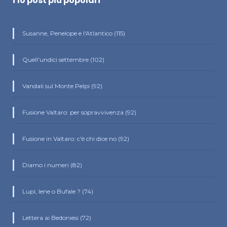
i 10 post più popolari
Susanne, Penelope e l'Atlantico (115)
Quell'undici settembre (102)
Vandali sul Monte Pelpi (92)
Fusione Valtaro: per sopravvivenza (92)
Fusione in Valtaro: c'è chi dice no (92)
Diamo i numeri (82)
Lupi, Iene o Bufale ? (74)
Lettera ai Bedoniesi (72)