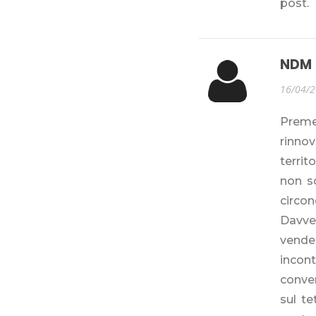
post.
NDM
16/04/
Preme
rinnov
territ
non s
circon
Davve
vende
incon
conven
sul t