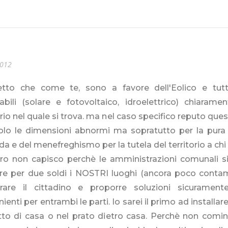
2012
tto che come te, sono a favore dell'Eolico e tutte
abili (solare e fotovoltaico, idroelettrico) chiarame
orio nel quale si trova. ma nel caso specifico reputo qu
olo le dimensioni abnormi ma sopratutto per la pura 
da e del menefreghismo per la tutela del territorio a chi
ro non capisco perchè le amministrazioni comunali s
re per due soldi i NOSTRI luoghi (ancora poco contam
trare il cittadino e proporre soluzioni sicuramen
ienti per entrambi le parti. Io sarei il primo ad installar
etto di casa o nel prato dietro casa. Perchè non comi