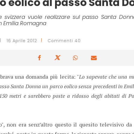
o eolico al passo Santa 
e svizzera vuole realizzare sul passo Santa Don
in Emilia Romagna
16 Aprile 2012
Commenti 40
brava una domanda più lecita: "
Lo sapevate che una mu
passo Santa Donna un parco eolico senza precedenti in Emi
 150 metri e sarebbero poste a ridosso degli abitati di P
o", non era senz’altro questo il quesito televisivo d
erché, posto in questa forma, la risposta appare, senza d