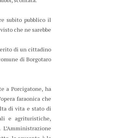
re subito pubblico il
 visto che ne sarebbe
erito di un cittadino
l comune di Borgotaro
te a Porcigatone, ha
t’opera faraonica che
ta di vita e stato di
i e agrituristiche,
. L’Amministrazione
tto, la scusante è la