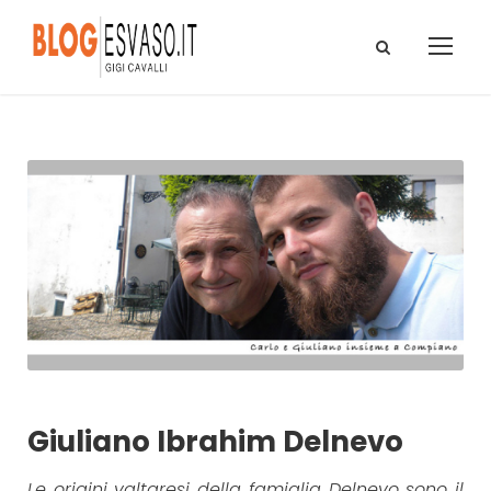
Giuliano Ibrahim Delnevo
Le origini valtaresi della famiglia Delnevo sono il