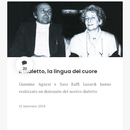
20
Il dialetto, la lingua del cuore
Giannino Agazzi e Sara Raffi Lusardi hanno
realizzato un dizionario del nostro dialetto
12 Gennaio 2014