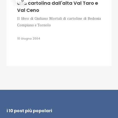
0
Una cartolina dall'alta Val Taro e
Val Ceno
Il libro di Giuliano Mortali di cartoline di Bedonia
Compiano e Tornolo
10 Giugno 2004
i 10 post più popolari