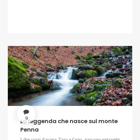
0
La leggenda che nasce sul monte
Penna
I due corsi d'acqua, Taro e Ceno, nascono entrambi