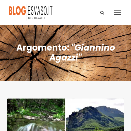
Argomento:
"Giannino
Agazzi"