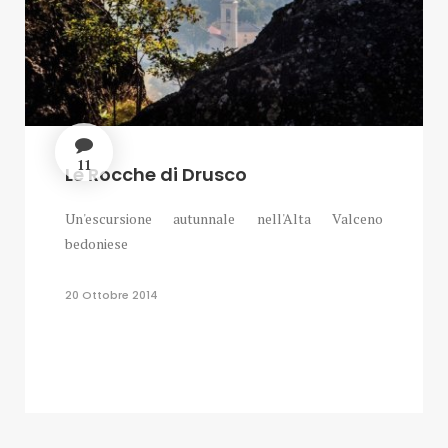
11
Le Rocche di Drusco
Un'escursione autunnale nell'Alta Valceno
bedoniese
20 Ottobre 2014