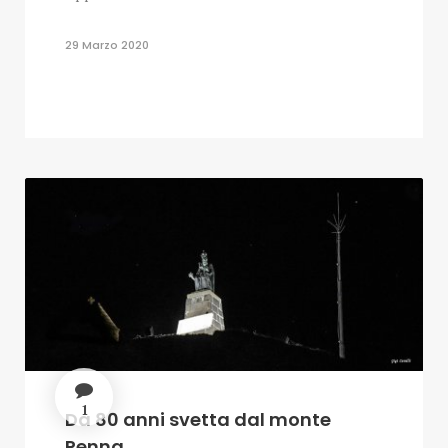
29 Marzo 2020
1
Da 80 anni svetta dal monte
Penna