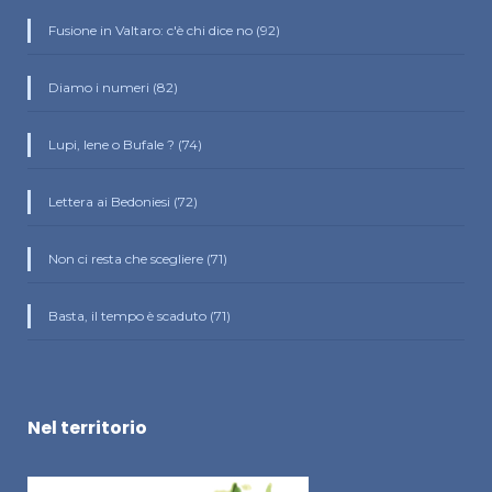
Fusione in Valtaro: c'è chi dice no (92)
Diamo i numeri (82)
Lupi, Iene o Bufale ? (74)
Lettera ai Bedoniesi (72)
Non ci resta che scegliere (71)
Basta, il tempo è scaduto (71)
Nel territorio