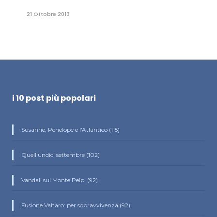
21 Ottobre 2013
i 10 post più popolari
Susanne, Penelope e l'Atlantico (115)
Quell'undici settembre (102)
Vandali sul Monte Pelpi (92)
Fusione Valtaro: per sopravvivenza (92)