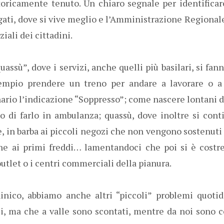
storicamente tenuto. Un chiaro segnale per identificar
ati, dove si vive meglio e l’Amministrazione Regional
iali dei cittadini.
assù”, dove i servizi, anche quelli più basilari, si fan
empio prendere un treno per andare a lavorare o a 
ario l’indicazione “Soppresso”; come nascere lontani d
io di farlo in ambulanza; quassù, dove inoltre si cont
, in barba ai piccoli negozi che non vengono sostenuti 
 ai primi freddi… lamentandoci che poi si è costret
utlet o i centri commerciali della pianura.
inico, abbiamo anche altri “piccoli” problemi quotid
, ma che a valle sono scontati, mentre da noi sono co