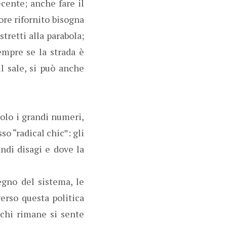
cente; anche fare il
ore rifornito bisogna
tretti alla parabola;
empre se la strada è
il sale, si può anche
olo i grandi numeri,
so “radical chic”: gli
ndi disagi e dove la
egno del sistema, le
verso questa politica
ò chi rimane si sente