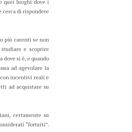
e quei luoghi dove i
e cerca di rispondere
no più carenti se non
studiare e scoprire
a dove si è, e quando
inua ad agevolare la
con incentivi reali e
ti ad acquistare su
iani, certamente su
nsiderati “fortuiti”.