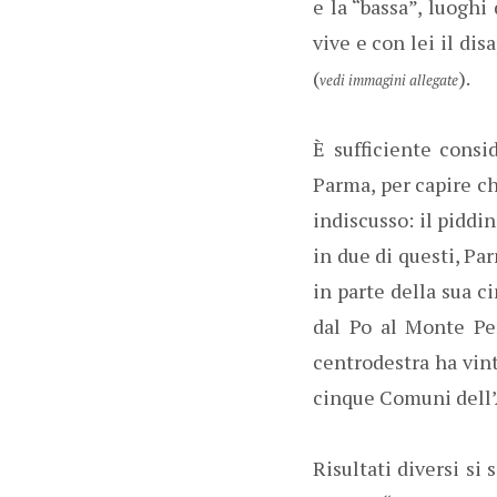
e la “bassa”, luoghi
vive e con lei il di
(
).
vedi immagini allegate
È sufficiente consi
Parma, per capire ch
indiscusso: il piddi
in due di questi, Pa
in parte della sua c
dal Po al Monte Pen
centrodestra ha vint
cinque Comuni dell’A
Risultati diversi si