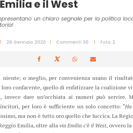
 Emilia e il West
ppresentano un chiaro segnale per la politica loca
toria!
29 Gennaio 2020
Commenti 30
Foto 2
i niente; o meglio, per convenienza usano il risulta
a loro confacente, quello di enfatizzare la coalizione v
ale, invece dare un’occhiata ai numeri può servire. M
ncitori, per loro è sufficiente un solo concetto: “
Ha 
rissimo, ma non è tutto oro quello che luccica. La Reg
eggio Emilia, oltre alla
via Emilia c’è il West
, ovvero l