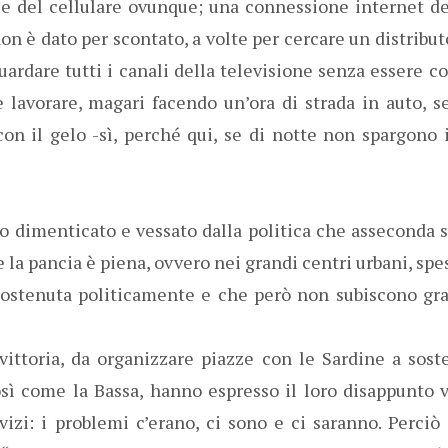
ale del cellulare ovunque; una connessione internet de
on è dato per scontato, a volte per cercare un distribut
ardare tutti i canali della televisione senza essere cos
e lavorare, magari facendo un’ora di strada in auto, s
on il gelo -sì, perché qui, se di notte non spargono 
o dimenticato e vessato dalla politica che asseconda s
la pancia è piena, ovvero nei grandi centri urbani, spes
sostenuta politicamente e che però non subiscono gra
vittoria, da organizzare piazze con le Sardine a sost
osì come la Bassa, hanno espresso il loro disappunto 
vizi: i problemi c’erano, ci sono e ci saranno. Perci