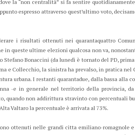
 dove la “non centralità” si fa sentire quotidianamente 
sappunto espresso attraverso quest’ultimo voto, decis
derare i risultati ottenuti nei quarantaquattro Comun
e in queste ultime elezioni qualcosa non va, nonostant
no Stefano Bonaccini (da lunedì è tornato del PD, prima
rma e Collecchio, la sinistra ha prevalso, in pratica n
intura urbana. I restanti quarantadue, dalla bassa alla c
na -e in generale nel territorio della provincia, da
o, quando non addirittura stravinto con percentuali bu
lta Valtaro la percentuale è arrivata al 73%.
 sono ottenuti nelle grandi citta emiliano-romagnole e