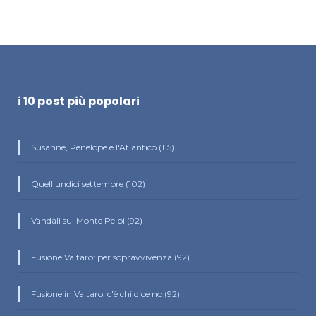
i 10 post più popolari
Susanne, Penelope e l'Atlantico (115)
Quell'undici settembre (102)
Vandali sul Monte Pelpi (92)
Fusione Valtaro: per sopravvivenza (92)
Fusione in Valtaro: c'è chi dice no (92)