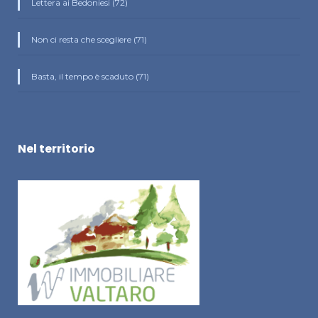
Lettera ai Bedoniesi (72)
Non ci resta che scegliere (71)
Basta, il tempo è scaduto (71)
Nel territorio