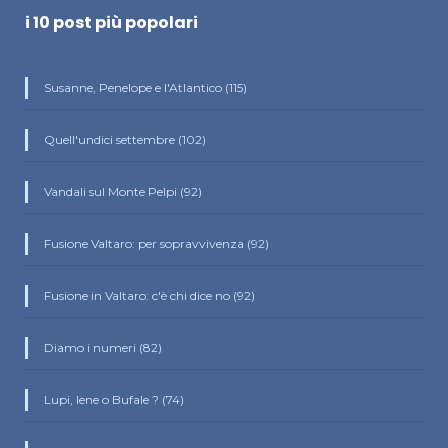
i 10 post più popolari
Susanne, Penelope e l'Atlantico (115)
Quell'undici settembre (102)
Vandali sul Monte Pelpi (92)
Fusione Valtaro: per sopravvivenza (92)
Fusione in Valtaro: c'è chi dice no (92)
Diamo i numeri (82)
Lupi, Iene o Bufale ? (74)