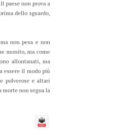
. Il paese non prova a
prima dello sguardo,
, ma non pesa e non
come monito, ma come
no allontanati, ma
bra essere il modo più
de polverose e altari
la morte non segna la