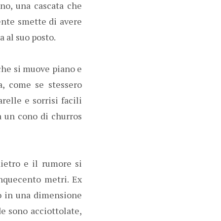
ono, una cascata che
ente smette di avere
a al suo posto.
 che si muove piano e
ta, come se stessero
elle e sorrisi facili
ra un cono di churros
dietro e il rumore si
inquecento metri. Ex
mo in una dimensione
de sono acciottolate,