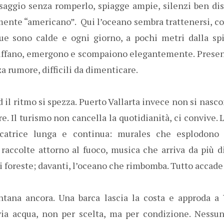
aggio senza romperlo, spiagge ampie, silenzi ben dist
mente “americano”. Qui l’oceano sembra trattenersi, c
e sono calde e ogni giorno, a pochi metri dalla spi
uffano, emergono e scompaiono elegantemente. Presen
 rumore, difficili da dimenticare.
il ritmo si spezza. Puerto Vallarta invece non si nascon
are. Il turismo non cancella la quotidianità, ci convive. 
atrice lunga e continua: murales che esplodono s
raccolte attorno al fuoco, musica che arriva da più di
 foreste; davanti, l’oceano che rimbomba. Tutto accade
ntana ancora. Una barca lascia la costa e approda a 
via acqua, non per scelta, ma per condizione. Nessun