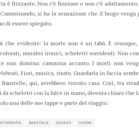
’aria è frizzante. Non c’è finzione e non c’è adattamento
ì. Camminando, si ha la sensazione che il luogo venga 
o di essere spiegato.
più che evidente: la morte non è un tabù. È ovunque
 colorati, murales ironici, scheletri sorridenti. Non 
te non domina: cammina accanto. I morti non vengo
celebrati. Fiori, musica, risate. Guardarla in faccia sem
 Baustelle, qui, avrebbero trovato casa. Così, tra stra
ti da scheletri con la falce in mano, diventa chiaro che 
solo una delle sue tappe e parte del viaggio.
FOTOGRAFIA
BAUSTELLE
ESVASO
VIAGGI