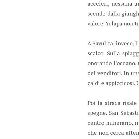
acceleri, nessuna u
scende dalla giungl
valore. Yelapa non t
A Sayulita, invece, 
scalzo. Sulla spiag
onorando l’oceano. C
dei venditori. In un
caldi e appiccicosi.
Poi la strada risale
spegne. San Sebasti
centro minerario, i
che non cerca attenz