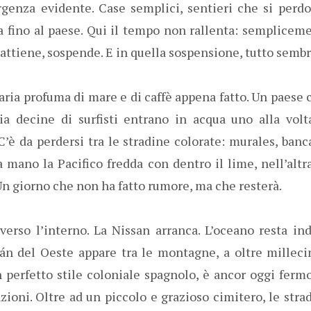
rgenza evidente. Case semplici, sentieri che si perd
a fino al paese. Qui il tempo non rallenta: semplicem
rattiene, sospende. E in quella sospensione, tutto sembr
l’aria profuma di mare e di caffè appena fatto. Un paese
gia decine di surfisti entrano in acqua uno alla vol
’è da perdersi tra le stradine colorate: murales, bancar
a mano la Pacifico fredda con dentro il lime, nell’alt
 Un giorno che non ha fatto rumore, ma che resterà.
 verso l’interno. La Nissan arranca. L’oceano resta in
án del Oeste appare tra le montagne, a oltre millec
n perfetto stile coloniale spagnolo, è ancor oggi fer
ioni. Oltre ad un piccolo e grazioso cimitero, le stra