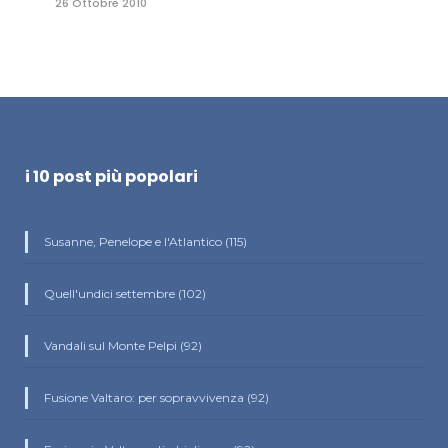
26 Ottobre 2010
i 10 post più popolari
Susanne, Penelope e l'Atlantico (115)
Quell'undici settembre (102)
Vandali sul Monte Pelpi (92)
Fusione Valtaro: per sopravvivenza (92)